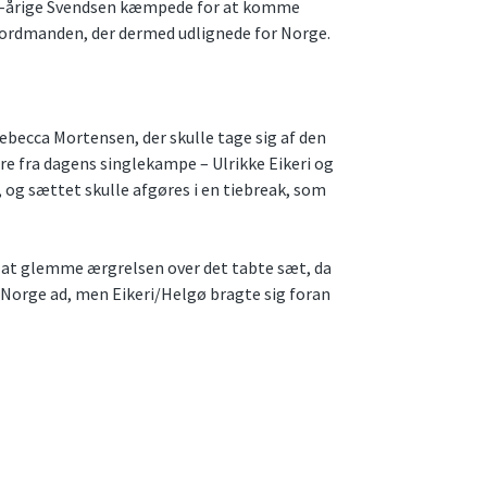
. 18-årige Svendsen kæmpede for at komme
f nordmanden, der dermed udlignede for Norge.
becca Mortensen, der skulle tage sig af den
e fra dagens singlekampe – Ulrikke Eikeri og
 og sættet skulle afgøres i en tiebreak, som
e at glemme ærgrelsen over det tabte sæt, da
 Norge ad, men Eikeri/Helgø bragte sig foran