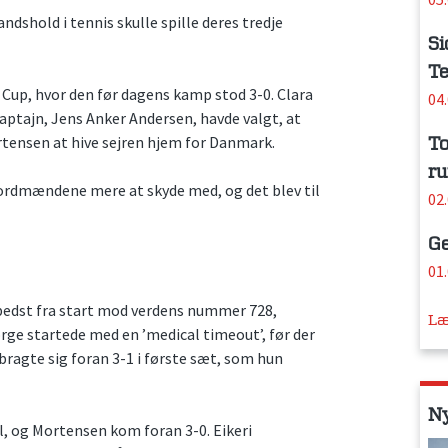
shold i tennis skulle spille deres tredje
Si
Te
g Cup, hvor den før dagens kamp stod 3-0. Clara
04
aptajn, Jens Anker Andersen, havde valgt, at
tensen at hive sejren hjem for Danmark.
To
ru
nordmændene mere at skyde med, og det blev til
02
Ge
01
edst fra start mod verdens nummer 728,
Læ
rge startede med en ’medical timeout’, før der
bragte sig foran 3-1 i første sæt, som hun
N
l, og Mortensen kom foran 3-0. Eikeri