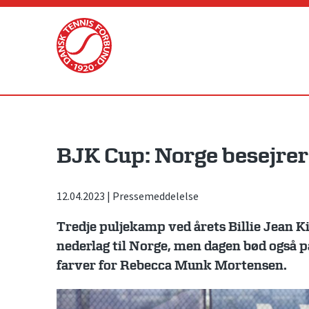
Skip
to
content
BJK Cup: Norge besejre
12.04.2023
|
Pressemeddelelse
Tredje puljekamp ved årets Billie Jean K
nederlag til Norge, men dagen bød også på
farver for Rebecca Munk Mortensen.