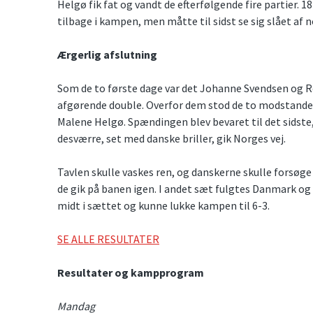
Helgø fik fat og vandt de efterfølgende fire partier
tilbage i kampen, men måtte til sidst se sig slået a
Ærgerlig afslutning
Som de to første dage var det Johanne Svendsen og Re
afgørende double. Overfor dem stod de to modstander
Malene Helgø. Spændingen blev bevaret til det sidste,
desværre, set med danske briller, gik Norges vej.
Tavlen skulle vaskes ren, og danskerne skulle forsøg
de gik på banen igen. I andet sæt fulgtes Danmark og
midt i sættet og kunne lukke kampen til 6-3.
SE ALLE RESULTATER
Resultater og kampprogram
Mandag