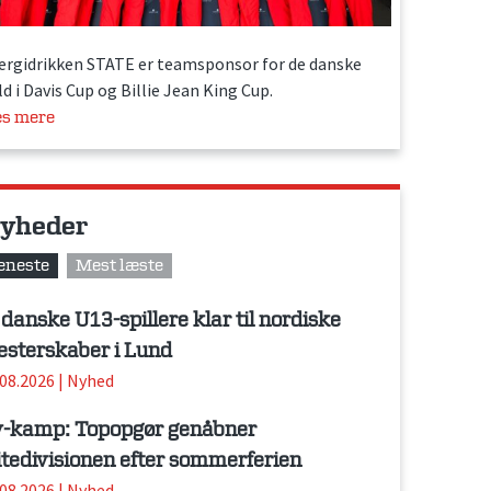
ergidrikken STATE er teamsponsor for de danske
d i Davis Cup og Billie Jean King Cup.
s mere
yheder
eneste
Mest læste
 danske U13-spillere klar til nordiske
sterskaber i Lund
.08.2026
|
Nyhed
-kamp: Topopgør genåbner
itedivisionen efter sommerferien
.08.2026
|
Nyhed