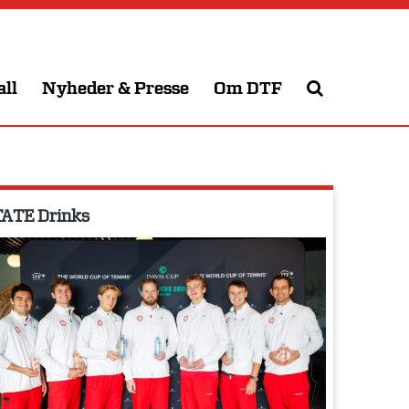
all
Nyheder & Presse
Om DTF
ATE Drinks