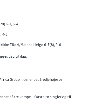
8) 6-3, 6-4
, 4-6
kke Eikeri/Malene Helgø 6-7(8), 3-6
gges dag til dag.
frica Group I, der er det tredjehøjeste
edst af tre kampe – første to singler og til