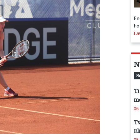
En
hol
Læ
N
S
Ti
me
06
Tv
El
05