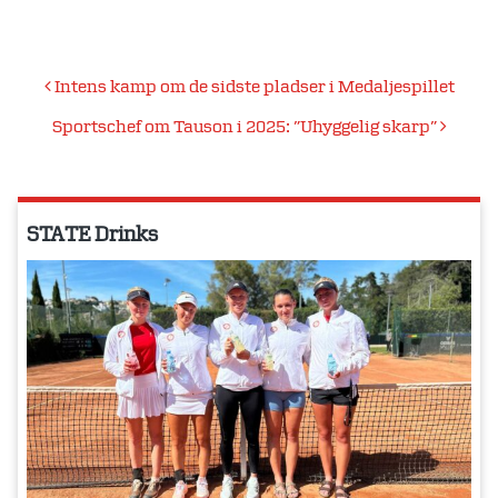
Indlægsnavigation
Intens kamp om de sidste pladser i Medaljespillet
Sportschef om Tauson i 2025: ”Uhyggelig skarp”
STATE Drinks