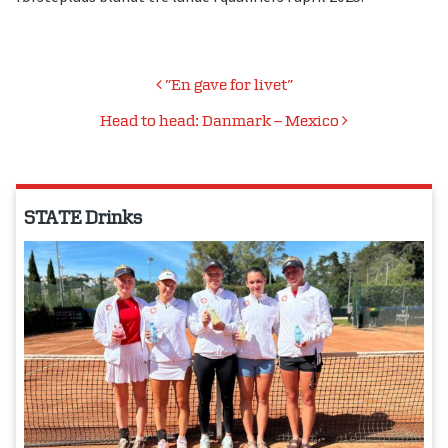
Indlægsnavigation
”En gave for livet”
Head to head: Danmark – Mexico
STATE Drinks