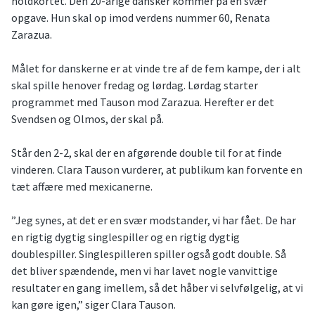
holdkortet. Den 20-årige dansker kommer på en svær
opgave. Hun skal op imod verdens nummer 60, Renata
Zarazua.
Målet for danskerne er at vinde tre af de fem kampe, der i alt
skal spille henover fredag og lørdag. Lørdag starter
programmet med Tauson mod Zarazua. Herefter er det
Svendsen og Olmos, der skal på.
Står den 2-2, skal der en afgørende double til for at finde
vinderen. Clara Tauson vurderer, at publikum kan forvente en
tæt affære med mexicanerne.
”Jeg synes, at det er en svær modstander, vi har fået. De har
en rigtig dygtig singlespiller og en rigtig dygtig
doublespiller. Singlespilleren spiller også godt double. Så
det bliver spændende, men vi har lavet nogle vanvittige
resultater en gang imellem, så det håber vi selvfølgelig, at vi
kan gøre igen,” siger Clara Tauson.