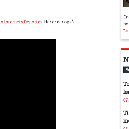
En
n Internetv Deportes
. Her er der også
hol
Læ
N
S
To
lø
07
Ti
me
06