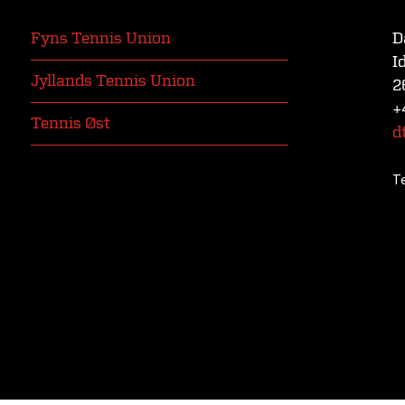
Fyns Tennis Union
D
I
Jyllands Tennis Union
2
+
Tennis Øst
d
T