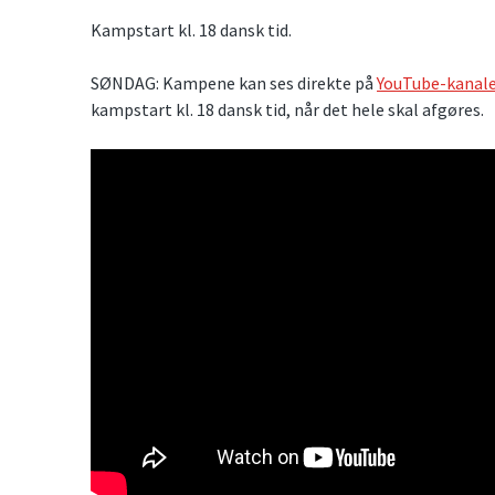
Kampstart kl. 18 dansk tid.
SØNDAG: Kampene kan ses direkte på
YouTube-kanale
kampstart kl. 18 dansk tid, når det hele skal afgøres.