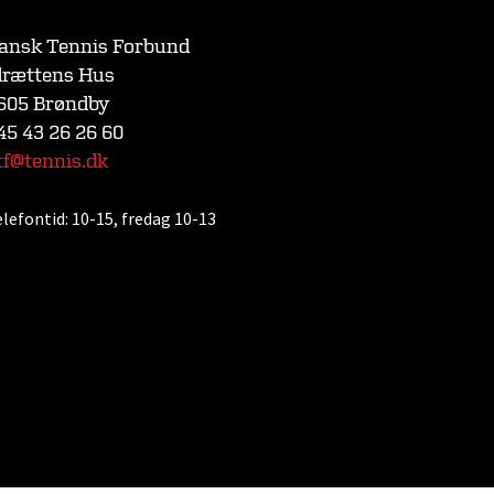
ansk Tennis Forbund
drættens Hus
605 Brøndby
45 43 26 26 60
tf@tennis.dk
elefontid:
10-15, fredag 10-13