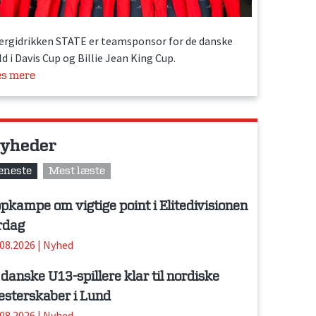
ergidrikken STATE er teamsponsor for de danske
d i Davis Cup og Billie Jean King Cup.
s mere
yheder
eneste
Mest læste
pkampe om vigtige point i Elitedivisionen
rdag
.08.2026
|
Nyhed
 danske U13-spillere klar til nordiske
sterskaber i Lund
.08.2026
|
Nyhed