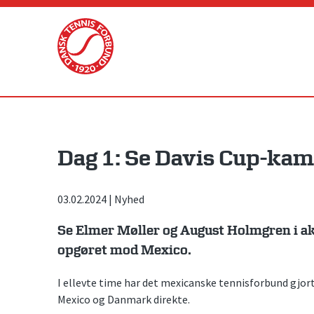
Skip
to
content
Dag 1: Se Davis Cup-ka
03.02.2024
|
Nyhed
Se Elmer Møller og August Holmgren i ak
opgøret mod Mexico.
I ellevte time har det mexicanske tennisforbund gjor
Mexico og Danmark direkte.