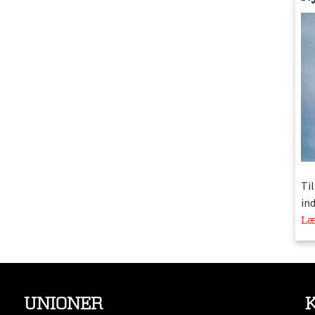
Ti
in
Læ
UNIONER