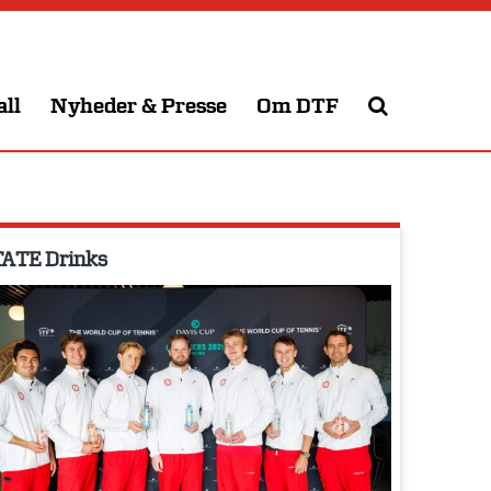
all
Nyheder & Presse
Om DTF
ATE Drinks