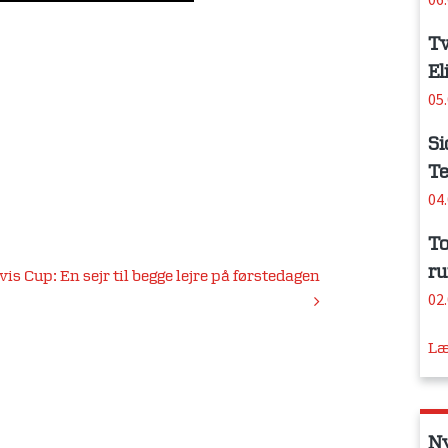
Tv
El
05
Si
Te
04
To
ru
vis Cup: En sejr til begge lejre på førstedagen
02
Læ
N