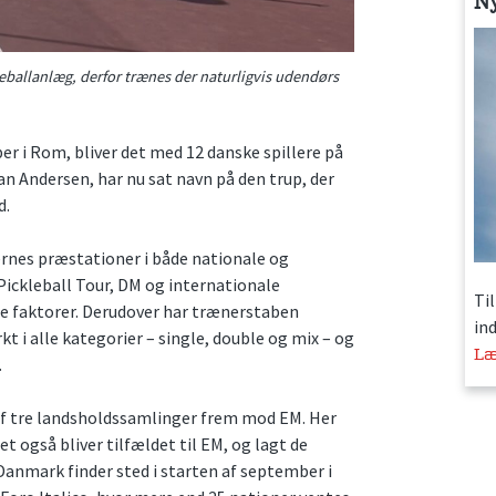
N
leballanlæg, derfor trænes der naturligvis udendørs
ber i Rom, bliver det med 12 danske spillere på
an Andersen, har nu sat navn på den trup, der
d.
ernes præstationer i både nationale og
 Pickleball Tour, DM og internationale
Ti
de faktorer. Derudover har trænerstaben
in
t i alle kategorier – single, double og mix – og
Læ
.
 tre landsholdssamlinger frem mod EM. Her
t også bliver tilfældet til EM, og lagt de
 Danmark finder sted i starten af september i