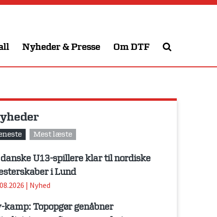
all
Nyheder & Presse
Om DTF
yheder
eneste
Mest læste
 danske U13-spillere klar til nordiske
sterskaber i Lund
.08.2026
|
Nyhed
-kamp: Topopgør genåbner