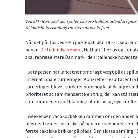
Ved EM i Rom skal der spilles på Foro Italicos udendørs pick
til landsholdssamlingerne frem mod afrejsen.
Når det går løs ved EM i pickleball den 19.-21. septem
banen.
De to landstrænere
, Nathali Thorius og Jonat
skal repræsentere Danmark i den italienske hovedsta
I udtagelsen har landstrænerne lagt vægt på
at
spill
internationale turneringer. Konkret er resultater fra
turneringer blevet vurderet som nogle af de afgøren
prioriteret at sammensætte en trup, der kan stå stærk
som rummer en god blanding af rutine og nye kræfter
I weekenden var Skovbakken rammen om den anden af
blev der trænet intensivt på banerne udendørs, som de
første taktiske brikker på plads. Den sidste samling i