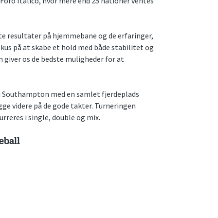
Foro Italico, hvor mere end 25 nationer ventes
ste resultater på hjemmebane og de erfaringer,
okus på at skabe et hold med både stabilitet og
n giver os de bedste muligheder for at
r i Southampton med en samlet fjerdeplads
gge videre på de gode takter. Turneringen
rreres i single, double og mix.
eball