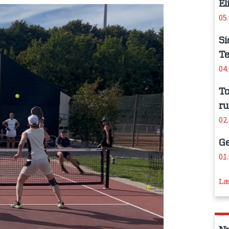
El
05
Si
Te
04
To
ru
02
Ge
01
Læ