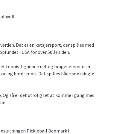
playoff
 verden. Det er en ketsjersport, der spilles med
opfundet i USA for over 50 år siden.
g et tennis-lignende net og bruger elementer
ton og bordtennis. Det spilles både som single
dre. Og så er det utrolig let at komme i gang med
ale.
slutningen Pickleball Denmark i