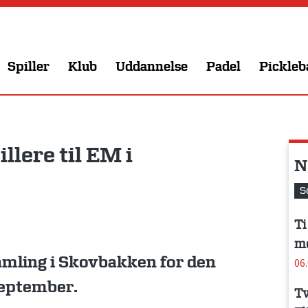
Spiller
Klub
Uddannelse
Padel
Pickleb
lere til EM i
N
S
Ti
me
mling i Skovbakken for den
06
 september.
Tv