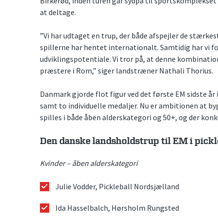
Birkerød, inden turen går sydpå til sportskomplekset 
at deltage.
”Vi har udtaget en trup, der både afspejler de stærke
spillerne har hentet internationalt. Samtidig har vi f
udviklingspotentiale. Vi tror på, at denne kombinatio
præstere i Rom,” siger landstræner Nathali Thorius.
Danmark gjorde flot figur ved det første EM sidste å
samt to individuelle medaljer. Nu er ambitionen at by
spilles i både åben alderskategori og 50+, og der konku
Den danske landsholdstrup til EM i pickl
Kvinder – åben alderskategori
Julie Vodder, Pickleball Nordsjælland
Ida Hasselbalch, Hørsholm Rungsted