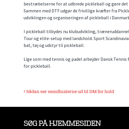
bestræbelserne for at udbrede pickleball og gøre det
Sammen med DTF udgør de frivillige kræfter fra Pickl
udviklingen og organiseringen af pickleball i Danmark
I pickleball tilbydes nu klubudvikling, træneruddann
Tour og elite-setup med landshold. Sport Scandinavia
bat, tøj og udstyr til pickleball.
Lige som med tennis og padel arbejder Dansk Tenni
for pickleball.
Indlægsnavigation
Sådan ser semifinalerne ud til DM for hold
SØG PÅ HJEMMESIDEN