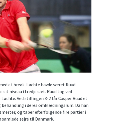
t med et break. Løchte havde været Ruud
sit niveau i tredje sæt. Ruud tog ved
 Løchte. Ved stillingen 3-2 får Casper Ruud et
og behandling i deres omklædningsrum. Da han
merter, og taber efterfølgende fire partier i
n samlede sejre til Danmark.