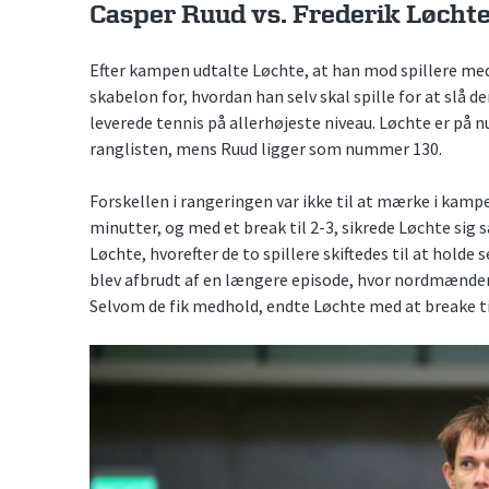
Casper Ruud vs. Frederik Løchte 
Efter kampen udtalte Løchte, at han mod spillere med 
skabelon for, hvordan han selv skal spille for at slå 
leverede tennis på allerhøjeste niveau. Løchte er p
ranglisten, mens Ruud ligger som nummer 130.
Forskellen i rangeringen var ikke til at mærke i kampe
minutter, og med et break til 2-3, sikrede Løchte sig 
Løchte, hvorefter de to spillere skiftedes til at holde s
blev afbrudt af en længere episode, hvor nordmændene
Selvom de fik medhold, endte Løchte med at breake til