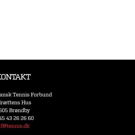
KONTAKT
ansk Tennis Forbund
drættens Hus
605 Brøndby
45 43 26 26 60
tf@tennis.dk