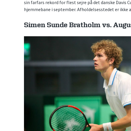
sin farfars rekord for flest sejre på det danske Davis
hjemmebane i september. Afholdelsesstedet er ikke a
Simen Sunde Bratholm vs. Augus