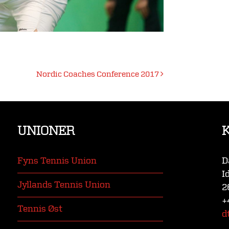
Nordic Coaches Conference 2017
UNIONER
Fyns Tennis Union
D
I
Jyllands Tennis Union
2
+
Tennis Øst
d