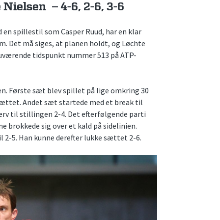
Nielsen – 4-6, 2-6, 3-6
en spillestil som Casper Ruud, har en klar
dem. Det må siges, at planen holdt, og Løchte
å nuværende tidspunkt nummer 513 på ATP-
n. Første sæt blev spillet på lige omkring 30
sættet. Andet sæt startede med et break til
erv til stillingen 2-4. Det efterfølgende parti
 brokkede sig over et kald på sidelinien.
 2-5. Han kunne derefter lukke sættet 2-6.