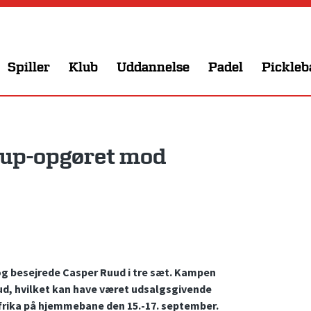
Spiller
Klub
Uddannelse
Padel
Pickleb
Cup-opgøret mod
, og besejrede Casper Ruud i tre sæt. Kampen
uud, hvilket kan have været udsalgsgivende
rika på hjemmebane den 15.-17. september.