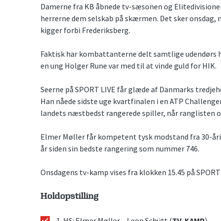
Damerne fra KB åbnede tv-sæsonen og Elitedivisionen
herrerne dem selskab på skærmen. Det sker onsdag, 
kigger forbi Frederiksberg.
Faktisk har kombattanterne delt samtlige udendørs 
en ung Holger Rune var med til at vinde guld for HIK.
Seerne på SPORT LIVE får glæde af Danmarks tredjehø
Han nåede sidste uge kvartfinalen i en ATP Challenger 
landets næstbedst rangerede spiller, når ranglisten
Elmer Møller får kompetent tysk modstand fra 30-årig
år siden sin bedste rangering som nummer 746.
Onsdagens tv-kamp vises fra klokken 15.45 på SPORT 
Holdopstilling
1. HS: Elmer Møller – Leon Schütt (
TV-KAMP
)