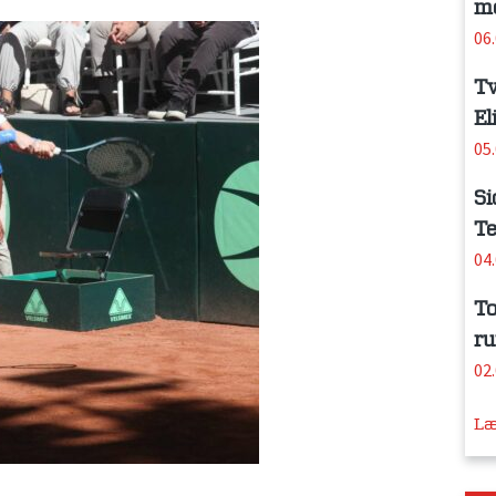
me
06
Tv
El
05
Si
Te
04
To
ru
02
Læ