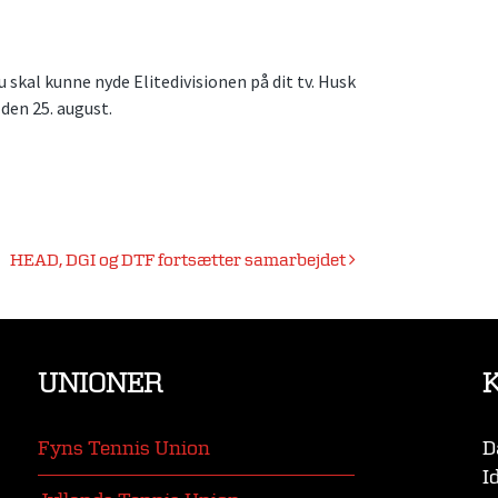
u skal kunne nyde Elitedivisionen på dit tv. Husk
den 25. august.
HEAD, DGI og DTF fortsætter samarbejdet
UNIONER
Fyns Tennis Union
D
I