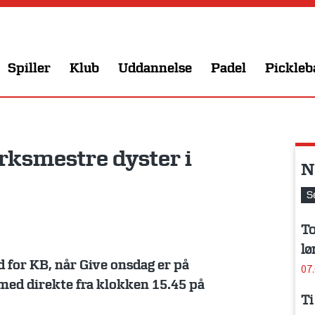
Spiller
Klub
Uddannelse
Padel
Pickleb
rksmestre dyster i
N
S
To
lø
d for KB, når Give onsdag er på
07
 med direkte fra klokken 15.45 på
Ti