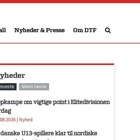
all
Nyheder & Presse
Om DTF
yheder
eneste
Mest læste
pkampe om vigtige point i Elitedivisionen
rdag
.08.2026
|
Nyhed
 danske U13-spillere klar til nordiske