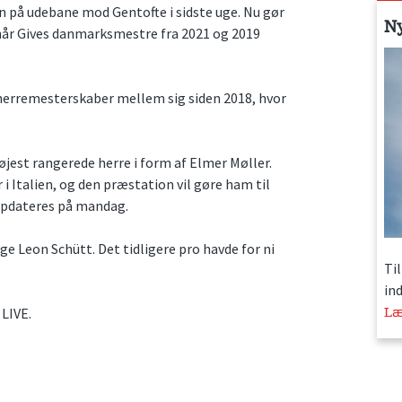
 på udebane mod Gentofte i sidste uge. Nu gør
N
når Gives danmarksmestre fra 2021 og 2019
herremesterskaber mellem sig siden 2018, hvor
jest rangerede herre i form af Elmer Møller.
i Italien, og den præstation vil gøre ham til
 opdateres på mandag.
e Leon Schütt. Det tidligere pro havde for ni
Ti
in
Læ
LIVE.