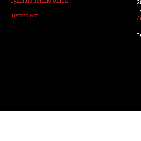
Jyllands Tennis Union
2
+
Tennis Øst
d
T