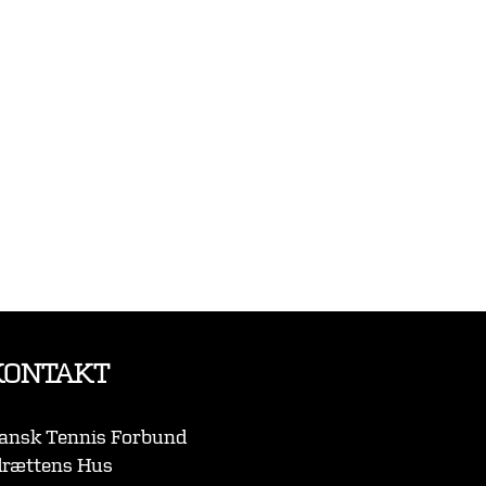
KONTAKT
ansk Tennis Forbund
drættens Hus