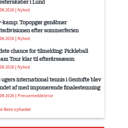
sterskaber i Lund
.08.2026
|
Nyhed
-kamp: Topopgør genåbner
itedivisionen efter sommerferien
.08.2026
|
Nyhed
dste chance for tilmelding: Pickleball
am Tour klar til efterårssæson
.08.2026
|
Nyhed
 ugers international tennis i Gentofte blev
ndet af med imponerende finalestemning
.08.2026
|
Pressemeddelelse
s flere nyheder