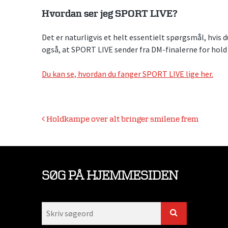
Hvordan ser jeg SPORT LIVE?
Det er naturligvis et helt essentielt spørgsmål, hvis d
også, at SPORT LIVE sender fra DM-finalerne for hold 
Du kan se, hvordan du fanger SPORT LIVE lige her.
Indlægsnavigation
Holdkampe over alt bringer smilene frem
SØG PÅ HJEMMESIDEN