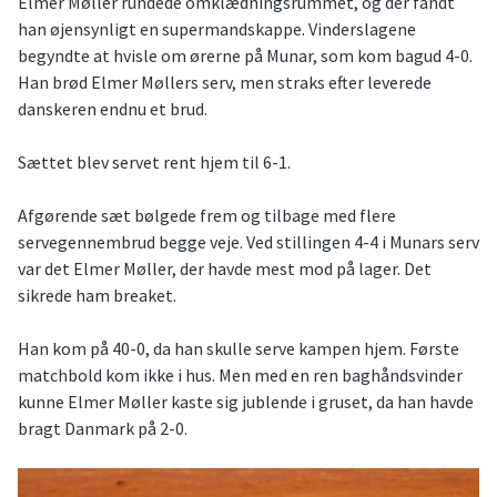
Elmer Møller rundede omklædningsrummet, og der fandt
han øjensynligt en supermandskappe. Vinderslagene
begyndte at hvisle om ørerne på Munar, som kom bagud 4-0.
Han brød Elmer Møllers serv, men straks efter leverede
danskeren endnu et brud.
Sættet blev servet rent hjem til 6-1.
Afgørende sæt bølgede frem og tilbage med flere
servegennembrud begge veje. Ved stillingen 4-4 i Munars serv
var det Elmer Møller, der havde mest mod på lager. Det
sikrede ham breaket.
Han kom på 40-0, da han skulle serve kampen hjem. Første
matchbold kom ikke i hus. Men med en ren baghåndsvinder
kunne Elmer Møller kaste sig jublende i gruset, da han havde
bragt Danmark på 2-0.