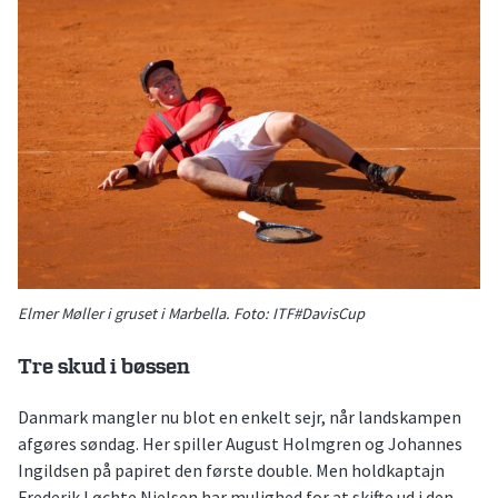
Elmer Møller i gruset i Marbella. Foto: ITF#DavisCup
Tre skud i bøssen
Danmark mangler nu blot en enkelt sejr, når landskampen
afgøres søndag. Her spiller August Holmgren og Johannes
Ingildsen på papiret den første double. Men holdkaptajn
Frederik Løchte Nielsen har mulighed for at skifte ud i den