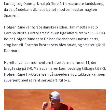
Lørdag tog Danmark hul på flere årtiers største landskamp,
da de på udebane åbnede ballet mod tennisstormagten
Spanien.
Holger Rune var første dansker i ilden. Han mødte Pablo
Careno Busta. Første sæt blev en lige affære frem til 5-5. Her
holdt Holger Rune serv. Da han fik chancen i næste parti,
slog han til. Carreno Bustas serv blev brudt, og sættet gik til
Danmark.
Herefter var der momentum til verdens nummer 11, der
bragte sig på 3-0. Men spanieren kæmpede sig tilbage til 3-3.
Holger Rune trykkede igen på speederen og lukkede kampen
suverænt med et rent serveparti til 6-3.
.