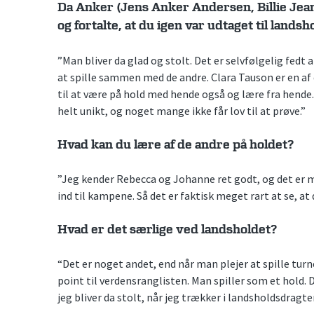
Da Anker (Jens Anker Andersen, Billie Jean 
og fortalte, at du igen var udtaget til lands
”Man bliver da glad og stolt. Det er selvfølgelig fedt at
at spille sammen med de andre. Clara Tauson er en af d
til at være på hold med hende også og lære fra hende. B
helt unikt, og noget mange ikke får lov til at prøve.”
Hvad kan du lære af de andre på holdet?
”Jeg kender Rebecca og Johanne ret godt, og det er m
ind til kampene. Så det er faktisk meget rart at se, at
Hvad er det særlige ved landsholdet?
“Det er noget andet, end når man plejer at spille tur
point til verdensranglisten. Man spiller som et hold. D
jeg bliver da stolt, når jeg trækker i landsholdsdragte