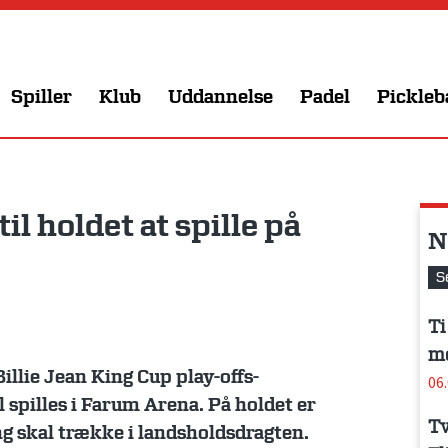
Spiller
Klub
Uddannelse
Padel
Pickleb
til holdet at spille på
N
S
Ti
me
illie Jean King Cup play-offs-
06
pilles i Farum Arena. På holdet er
Tv
ng skal trække i landsholdsdragten.