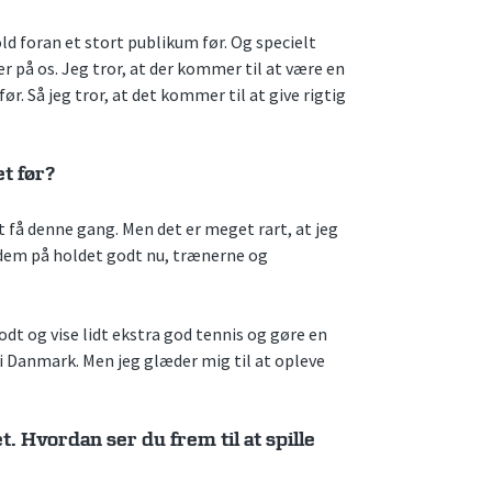
hold foran et stort publikum før. Og specielt
 på os. Jeg tror, at der kommer til at være en
ør. Så jeg tror, at det kommer til at give rigtig
t før?
t få denne gang. Men det er meget rart, at jeg
 dem på holdet godt nu, trænerne og
odt og vise lidt ekstra god tennis og gøre en
e i Danmark. Men jeg glæder mig til at opleve
. Hvordan ser du frem til at spille