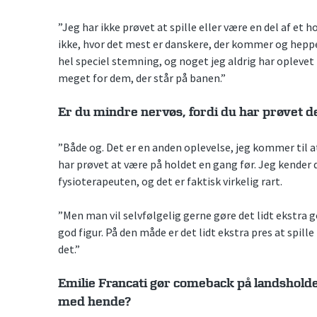
”Jeg har ikke prøvet at spille eller være en del af et 
ikke, hvor det mest er danskere, der kommer og hepper
hel speciel stemning, og noget jeg aldrig har oplevet f
meget for dem, der står på banen.”
Er du mindre nervøs, fordi du har prøvet de
”Både og. Det er en anden oplevelse, jeg kommer til a
har prøvet at være på holdet en gang før. Jeg kender
fysioterapeuten, og det er faktisk virkelig rart.
”Men man vil selvfølgelig gerne gøre det lidt ekstra g
god figur. På den måde er det lidt ekstra pres at spill
det.”
Emilie Francati gør comeback på landsholdet
med hende?