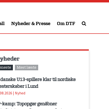
all
Nyheder & Presse
Om DTF
yheder
eneste
Mest læste
 danske U13-spillere klar til nordiske
sterskaber i Lund
.08.2026
|
Nyhed
-kamp: Topopgør genåbner