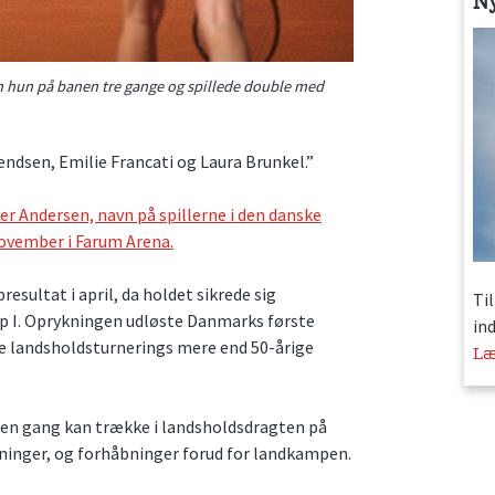
N
om hun på banen tre gange og spillede double med
dsen, Emilie Francati og Laura Brunkel.”
er Andersen, navn på spillerne i den danske
november i Farum Arena.
esultat i april, da holdet sikrede sig
Ti
up I. Oprykningen udløste Danmarks første
in
landsholdsturnerings mere end 50-årige
Læ
nden gang kan trække i landsholdsdragten på
tninger, og forhåbninger forud for landkampen.