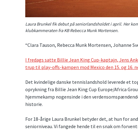
Laura Brunkel fik debut på seniorlandsholdet i april. Her k
klubkammeraten fra KB Rebecca Munk Mortensen.
“Clara Tauson, Rebecca Munk Mortensen, Johanne Sven
I fredags satte Billie Jean King Cup-kaptajn, Jens Ank
trup til play-offs-kampen mod Mexico den 15. og 16. 
Det kvindelige danske tennislandshold leverede et topr
oprykning fra Billie Jean King Cup Europe/Africa Gro
hjemmekamp nogensinde i den verdensomspændende 
historie.
For 18-årige Laura Brunkel betyder det, at hun for a
seniorniveau. Vi fangede hende til en snak om forven