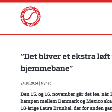
Skip
to
content
“Det bliver et ekstra løft 
hjemmebane”
24.10.2024
|
Nyhed
Den 15. og 16. november går det løs, når B
kampen mellem Danmark og Mexico skal s
18-årige Laura Brunkel, der for anden ga