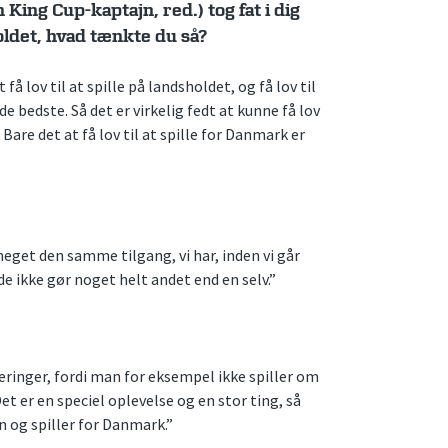
King Cup-kaptajn, red.) tog fat i dig
holdet, hvad tænkte du så?
 få lov til at spille på landsholdet, og få lov til
e bedste. Så det er virkelig fedt at kunne få lov
are det at få lov til at spille for Danmark er
eget den samme tilgang, vi har, inden vi går
 de ikke gør noget helt andet end en selv.”
neringer, fordi man for eksempel ikke spiller om
et er en speciel oplevelse og en stor ting, så
n og spiller for Danmark.”