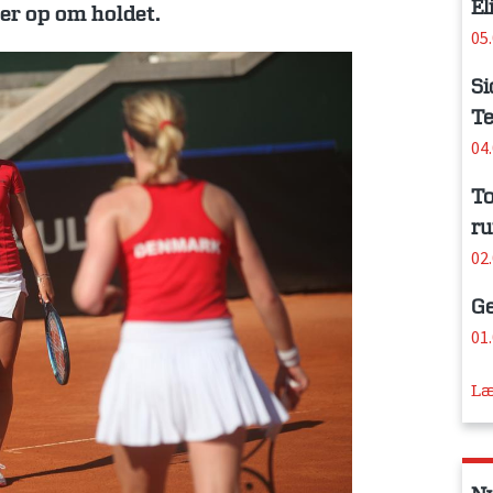
El
er op om holdet.
05
Si
Te
04
To
ru
02
Ge
01
Læ