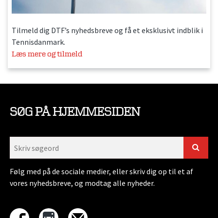
Tilmeld dig DTF’s nyhedsbreve og få et eksklusivt indblik i
Tennisdanmark.
Læs mere og tilmeld
SØG PÅ HJEMMESIDEN
Følg med på de sociale medier, eller skriv dig op til et af
vores nyhedsbreve, og modtag alle nyheder.