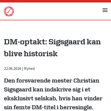
Skip
to
content
DM-optakt: Sigsgaard kan
blive historisk
22.06.2026
|
Nyhed
Den forsvarende mester Christian
Sigsgaard kan indskrive sig i et
eksklusivt selskab, hvis han vinder
sin femte DM-titel i herresingle.