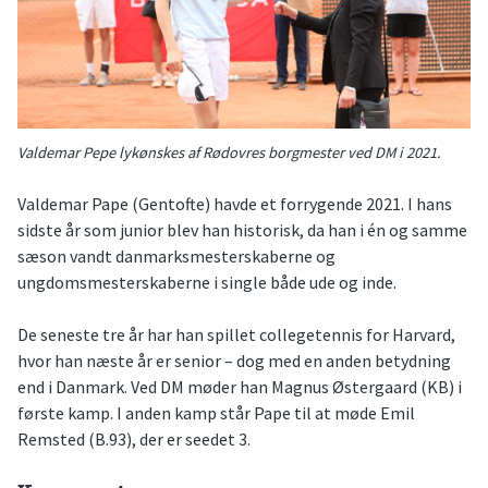
Valdemar Pepe lykønskes af Rødovres borgmester ved DM i 2021.
Valdemar Pape (Gentofte) havde et forrygende 2021. I hans
sidste år som junior blev han historisk, da han i én og samme
sæson vandt danmarksmesterskaberne og
ungdomsmesterskaberne i single både ude og inde.
De seneste tre år har han spillet collegetennis for Harvard,
hvor han næste år er senior – dog med en anden betydning
end i Danmark. Ved DM møder han Magnus Østergaard (KB) i
første kamp. I anden kamp står Pape til at møde Emil
Remsted (B.93), der er seedet 3.