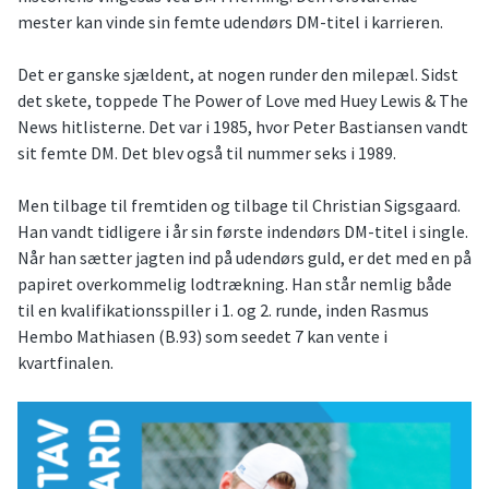
mester kan vinde sin femte udendørs DM-titel i karrieren.
Det er ganske sjældent, at nogen runder den milepæl. Sidst
det skete, toppede The Power of Love med Huey Lewis & The
News hitlisterne. Det var i 1985, hvor Peter Bastiansen vandt
sit femte DM. Det blev også til nummer seks i 1989.
Men tilbage til fremtiden og tilbage til Christian Sigsgaard.
Han vandt tidligere i år sin første indendørs DM-titel i single.
Når han sætter jagten ind på udendørs guld, er det med en på
papiret overkommelig lodtrækning. Han står nemlig både
til en kvalifikationsspiller i 1. og 2. runde, inden Rasmus
Hembo Mathiasen (B.93) som seedet 7 kan vente i
kvartfinalen.