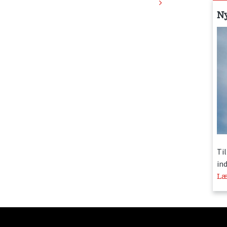
N
Ti
in
Læ