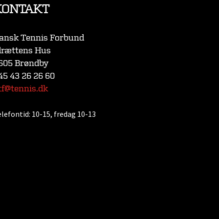
KONTAKT
ansk Tennis Forbund
drættens Hus
605 Brøndby
45 43 26 26 60
tf@tennis.dk
elefontid:
10-15, fredag 10-13