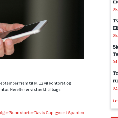
me
06
Tv
El
05
Si
Te
04
To
ru
ptember frem til kl. 12 vil kontoret og
02
or. Herefter er vi stærkt tilbage.
Læ
lger Rune starter Davis Cup-gyser i Spanien