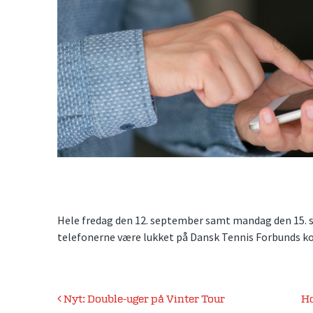
Hele fredag den 12. september samt mandag den 15. se
telefonerne være lukket på Dansk Tennis Forbunds kont
Indlægsnavigation
Nyt: Double-uger på Vinter Tour
Ho