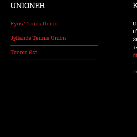
UNIONER
Fyns Tennis Union
D
I
Jyllands Tennis Union
2
+
Tennis Øst
d
T