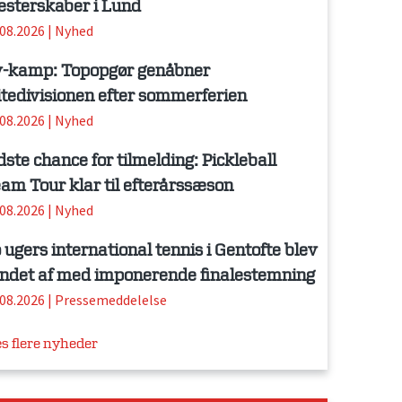
sterskaber i Lund
.08.2026
|
Nyhed
-kamp: Topopgør genåbner
itedivisionen efter sommerferien
.08.2026
|
Nyhed
dste chance for tilmelding: Pickleball
am Tour klar til efterårssæson
.08.2026
|
Nyhed
 ugers international tennis i Gentofte blev
ndet af med imponerende finalestemning
.08.2026
|
Pressemeddelelse
s flere nyheder