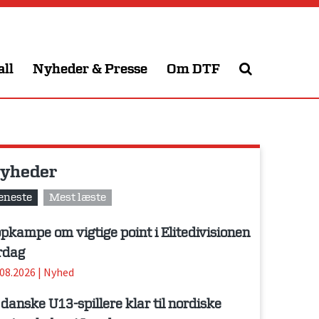
all
Nyheder & Presse
Om DTF
yheder
eneste
Mest læste
pkampe om vigtige point i Elitedivisionen
rdag
.08.2026
|
Nyhed
 danske U13-spillere klar til nordiske