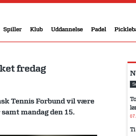
Spiller
Klub
Uddannelse
Padel
Pickleb
ket fredag
N
S
To
nsk Tennis Forbund vil være
lø
r samt mandag den 15.
07
Ti