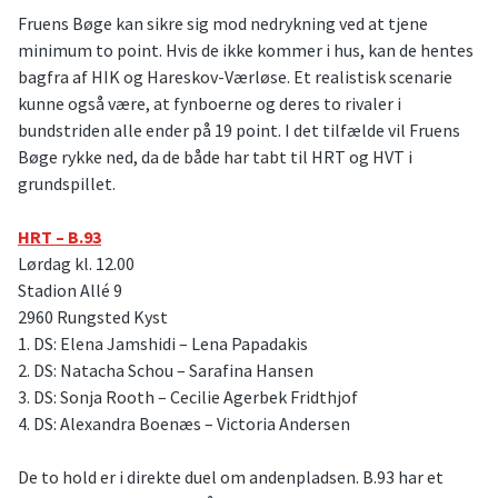
Fruens Bøge kan sikre sig mod nedrykning ved at tjene
minimum to point. Hvis de ikke kommer i hus, kan de hentes
bagfra af HIK og Hareskov-Værløse. Et realistisk scenarie
kunne også være, at fynboerne og deres to rivaler i
bundstriden alle ender på 19 point. I det tilfælde vil Fruens
Bøge rykke ned, da de både har tabt til HRT og HVT i
grundspillet.
HRT – B.93
Lørdag kl. 12.00
Stadion Allé 9
2960 Rungsted Kyst
1. DS: Elena Jamshidi – Lena Papadakis
2. DS: Natacha Schou – Sarafina Hansen
3. DS: Sonja Rooth – Cecilie Agerbek Fridthjof
4. DS: Alexandra Boenæs – Victoria Andersen
De to hold er i direkte duel om andenpladsen. B.93 har et