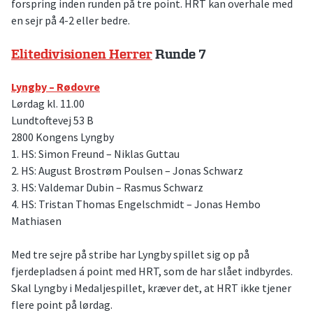
forspring inden runden på tre point. HRT kan overhale med
en sejr på 4-2 eller bedre.
Elitedivisionen Herrer
Runde 7
Lyngby – Rødovre
Lørdag kl. 11.00
Lundtoftevej 53 B
2800 Kongens Lyngby
1. HS: Simon Freund – Niklas Guttau
2. HS: August Brostrøm Poulsen – Jonas Schwarz
3. HS: Valdemar Dubin – Rasmus Schwarz
4. HS: Tristan Thomas Engelschmidt – Jonas Hembo
Mathiasen
Med tre sejre på stribe har Lyngby spillet sig op på
fjerdepladsen á point med HRT, som de har slået indbyrdes.
Skal Lyngby i Medaljespillet, kræver det, at HRT ikke tjener
flere point på lørdag.