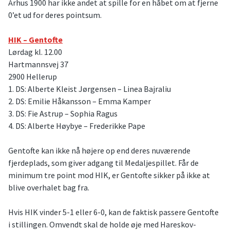
Århus 1900 har ikke andet at spille for en håbet om at fjerne
0’et ud for deres pointsum.
HIK – Gentofte
Lørdag kl. 12.00
Hartmannsvej 37
2900 Hellerup
1. DS: Alberte Kleist Jørgensen – Linea Bajraliu
2. DS: Emilie Håkansson – Emma Kamper
3. DS: Fie Astrup – Sophia Ragus
4. DS: Alberte Høybye – Frederikke Pape
Gentofte kan ikke nå højere op end deres nuværende
fjerdeplads, som giver adgang til Medaljespillet. Får de
minimum tre point mod HIK, er Gentofte sikker på ikke at
blive overhalet bag fra.
Hvis HIK vinder 5-1 eller 6-0, kan de faktisk passere Gentofte
i stillingen. Omvendt skal de holde øje med Hareskov-