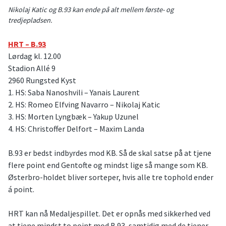
Nikolaj Katic og B.93 kan ende på alt mellem første- og
tredjepladsen.
HRT – B.93
Lørdag kl. 12.00
Stadion Allé 9
2960 Rungsted Kyst
1. HS: Saba Nanoshvili – Yanais Laurent
2. HS: Romeo Elfving Navarro – Nikolaj Katic
3. HS: Morten Lyngbæk – Yakup Uzunel
4. HS: Christoffer Delfort – Maxim Landa
B.93 er bedst indbyrdes mod KB. Så de skal satse på at tjene
flere point end Gentofte og mindst lige så mange som KB.
Østerbro-holdet bliver sorteper, hvis alle tre tophold ender
á point.
HRT kan nå Medaljespillet. Det er opnås med sikkerhed ved
at tjene mindst to point mod B.93, samtidig med de tjener