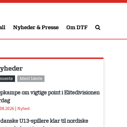
all
Nyheder & Presse
Om DTF
yheder
eneste
Mest læste
pkampe om vigtige point i Elitedivisionen
rdag
.08.2026
|
Nyhed
 danske U13-spillere klar til nordiske