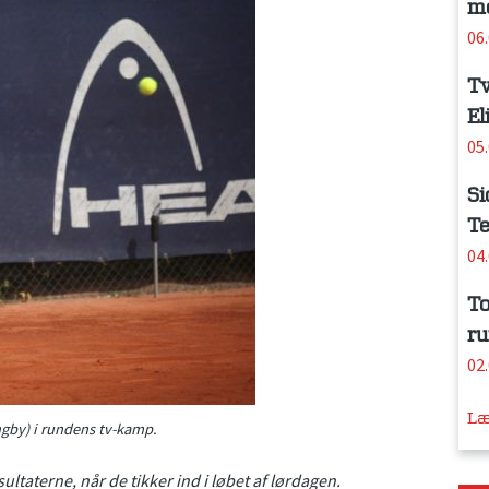
me
06
Tv
El
05
Si
Te
04
To
ru
02
Læ
ngby) i rundens tv-kamp.
sultaterne, når de tikker ind i løbet af lørdagen.