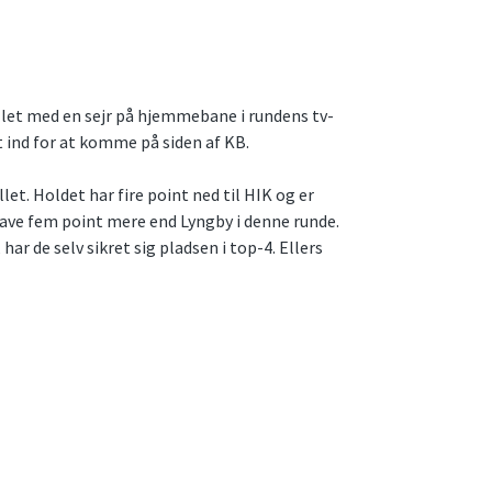
illet med en sejr på hjemmebane i rundens tv-
 ind for at komme på siden af KB.
et. Holdet har fire point ned til HIK og er
 have fem point mere end Lyngby i denne runde.
 har de selv sikret sig pladsen i top-4. Ellers