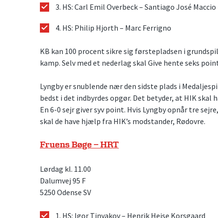
3. HS: Carl Emil Overbeck – Santiago José Maccio
4. HS: Philip Hjorth – Marc Ferrigno
KB kan 100 procent sikre sig førstepladsen i grundsp
kamp. Selv med et nederlag skal Give hente seks point
Lyngby er snublende nær den sidste plads i Medaljespill
bedst i det indbyrdes opgør. Det betyder, at HIK skal
En 6-0 sejr giver syv point. Hvis Lyngby opnår tre sejre,
skal de have hjælp fra HIK’s modstander, Rødovre.
Fruens Bøge – HRT
Lørdag kl. 11.00
Dalumvej 95 F
5250 Odense SV
1. HS: Igor Tinyakov – Henrik Heise Korsgaard