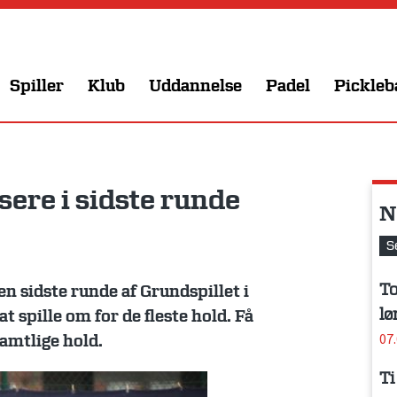
Spiller
Klub
Uddannelse
Padel
Pickleb
sere i sidste runde
N
S
To
den sidste runde af Grundspillet i
lø
t spille om for de fleste hold. Få
07
samtlige hold.
Ti