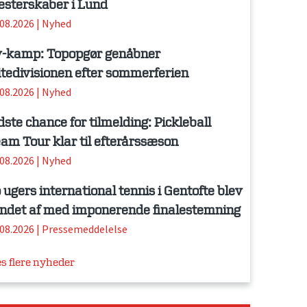
sterskaber i Lund
.08.2026
|
Nyhed
-kamp: Topopgør genåbner
itedivisionen efter sommerferien
.08.2026
|
Nyhed
dste chance for tilmelding: Pickleball
am Tour klar til efterårssæson
.08.2026
|
Nyhed
 ugers international tennis i Gentofte blev
ndet af med imponerende finalestemning
.08.2026
|
Pressemeddelelse
s flere nyheder