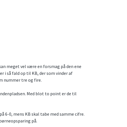
t kan meget vel være en forsmag på den ene
r i så fald op til KB, der som vinder af
m nummer tre og fire.
andenpladsen. Med blot to point er de til
jr på 6-0, mens KB skal tabe med samme cifre.
 børneopsparing på.