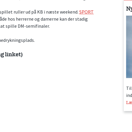
N
espillet ruller ud på KB i næste weekend.
SPORT
de hos herrerne og damerne kan der stadig
at spille DM-semifinaler.
 nedrykningsplads.
ng linket)
Ti
in
Læ