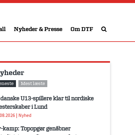
all
Nyheder & Presse
Om DTF
yheder
eneste
Mest læste
 danske U13-spillere klar til nordiske
sterskaber i Lund
.08.2026
|
Nyhed
-kamp: Topopgør genåbner