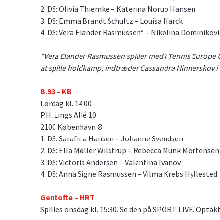
2. DS: Olivia Thiemke – Katerina Norup Hansen
3. DS: Emma Brandt Schultz – Louisa Harck
4. DS: Vera Elander Rasmussen* – Nikolina Dominikov
*Vera Elander Rasmussen spiller med i Tennis Europe U1
at spille holdkamp, indtræder Cassandra Hinnerskov i 
B.93 – KB
Lørdag kl. 14.00
P.H. Lings Allé 10
2100 København Ø
1. DS: Sarafina Hansen – Johanne Svendsen
2. DS: Ella Møller Wilstrup – Rebecca Munk Mortensen
3. DS: Victoria Andersen – Valentina Ivanov
4. DS: Anna Signe Rasmussen – Vilma Krebs Hyllested
Gentofte – HRT
Spilles onsdag kl. 15:30. Se den på SPORT LIVE. Opt