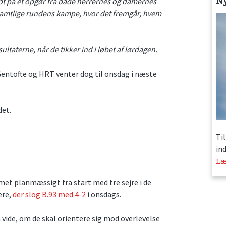
N
rpt på et opgør fra både herrernes og damernes
er samtlige rundens kampe, hvor det fremgår, hvem
sultaterne, når de tikker ind i løbet af lørdagen.
 Gentofte og HRT venter dog til onsdag i næste
det.
Ti
in
Læ
t planmæssigt fra start med tre sejre i de
ere,
der slog B.93 med 4-2
i onsdags.
 vide, om de skal orientere sig mod overlevelse