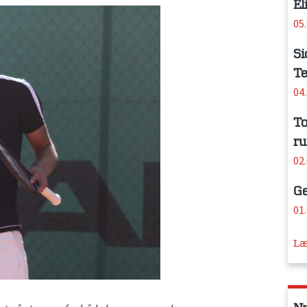
El
05
Si
Te
04
To
ru
02
Ge
01
Læ