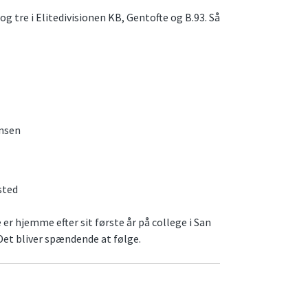
 tre i Elitedivisionen KB, Gentofte og B.93. Så
ensen
sted
 er hjemme efter sit første år på college i San
 Det bliver spændende at følge.