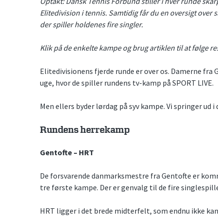
Optakt: Dansk Tennis Forbund stiller i hver runde ska
Elitedivision i tennis. Samtidig får du en oversigt ov
der spiller holdenes fire singler.
Klik på de enkelte kampe og brug artiklen til at følge re
Elitedivisionens fjerde runde er over os. Damerne fra
uge, hvor de spiller rundens tv-kamp på SPORT LIVE.
Men ellers byder lørdag på syv kampe. Vi springer ud i 
Rundens herrekamp
Gentofte – HRT
De forsvarende danmarksmestre fra Gentofte er komme
tre første kampe. Der er genvalg til de fire singlespill
HRT ligger i det brede midterfelt, som endnu ikke kan