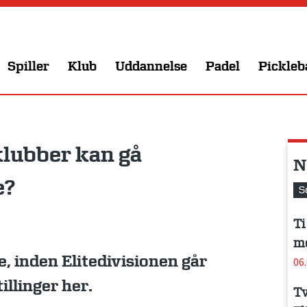
Spiller
Klub
Uddannelse
Padel
Pickleb
klubber kan gå
N
e?
S
Ti
me
e, inden Elitedivisionen går
06
illinger her.
Tv