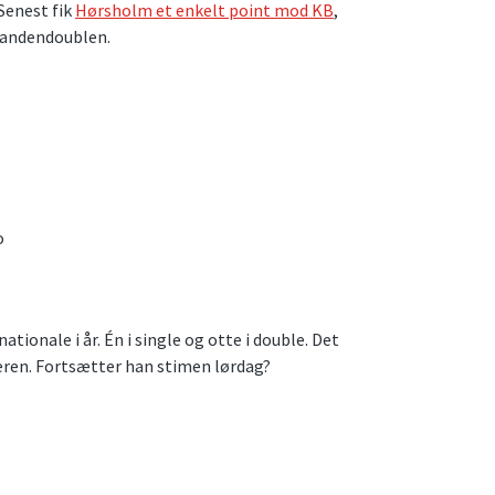
 Senest fik
Hørsholm et enkelt point mod KB
,
 andendoublen.
o
tionale i år. Én i single og otte i double. Det
lleren. Fortsætter han stimen lørdag?