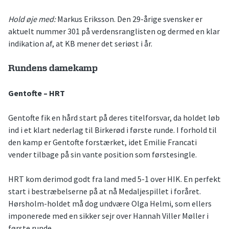
Hold øje med:
Markus Eriksson. Den 29-årige svensker er
aktuelt nummer 301 på verdensranglisten og dermed en klar
indikation af, at KB mener det seriøst i år.
Rundens damekamp
Gentofte – HRT
Gentofte fik en hård start på deres titelforsvar, da holdet løb
ind i et klart nederlag til Birkerød i første runde. I forhold til
den kamp er Gentofte forstærket, idet Emilie Francati
vender tilbage på sin vante position som førstesingle.
HRT kom derimod godt fra land med 5-1 over HIK. En perfekt
start i bestræbelserne på at nå Medaljespillet i foråret.
Hørsholm-holdet må dog undvære Olga Helmi, som ellers
imponerede med en sikker sejr over Hannah Viller Møller i
første runde.