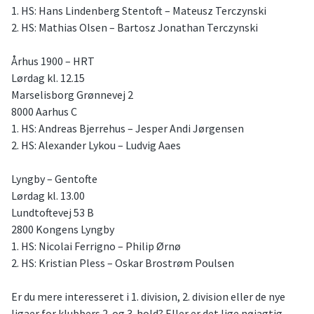
1. HS: Hans Lindenberg Stentoft – Mateusz Terczynski
2. HS: Mathias Olsen – Bartosz Jonathan Terczynski
Århus 1900 – HRT
Lørdag kl. 12.15
Marselisborg Grønnevej 2
8000 Aarhus C
1. HS: Andreas Bjerrehus – Jesper Andi Jørgensen
2. HS: Alexander Lykou – Ludvig Aaes
Lyngby – Gentofte
Lørdag kl. 13.00
Lundtoftevej 53 B
2800 Kongens Lyngby
1. HS: Nicolai Ferrigno – Philip Ørnø
2. HS: Kristian Pless – Oskar Brostrøm Poulsen
Er du mere interesseret i 1. division, 2. division eller de nye
ligaer for klubbers 2. og 3. hold? Eller er det lige nøjagtig