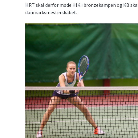
HRT skal derfor møde HIK i bronzekampen og KB sk
danmarksmesterskabet.