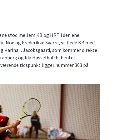
rene stod mellem KB og HRT i den ene
lie Noe og Frederikke Svarre, stillede KB med
 og Karina I. Jacobsgaard, som kommer direkte
 Tranberg og Ida Hasselbalch, hentet
nuværende tidspunkt ligger nummer 303 på