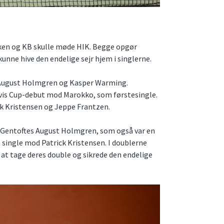
kken og KB skulle møde HIK. Begge opgør
unne hive den endelige sejr hjem i singlerne.
, August Holmgren og Kasper Warming.
avis Cup-debut mod Marokko, som førstesingle.
ck Kristensen og Jeppe Frantzen.
ar Gentoftes August Holmgren, som også var en
single mod Patrick Kristensen. I doublerne
 at tage deres double og sikrede den endelige