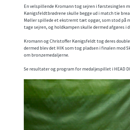
En velspillende Kromann tog sejren i førstesinglen mo
Kønigsfeldtbrødrene skulle begge ud i match tie break
Møller spillede et ekstremt tæt opgør, som stod på m
tage sejren, og holdkampen skulle dermed afgøres i 
Kromann og Christoffer Kønigsfeldt tog deres double
dermed blev det HIK som tog pladsen i finalen mod 
om bronzemedaljerne.
Se resultater og program for medaljespillet i HEAD D