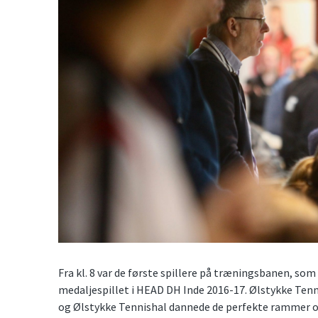
Fra kl. 8 var de første spillere på træningsbanen, so
medaljespillet i HEAD DH Inde 2016-17. Ølstykke Tenn
og Ølstykke Tennishal dannede de perfekte rammer