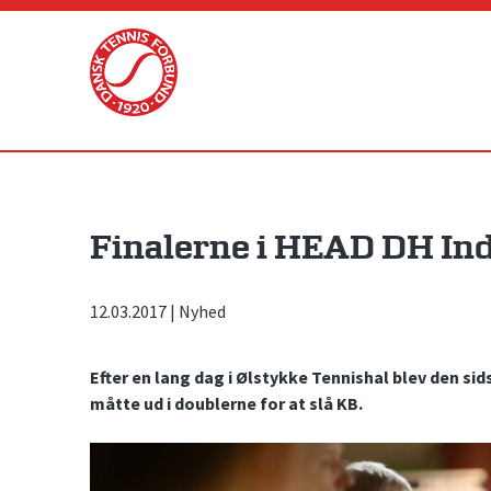
Skip
to
content
Finalerne i HEAD DH Ind
12.03.2017
|
Nyhed
Efter en lang dag i Ølstykke Tennishal blev den sids
måtte ud i doublerne for at slå KB.