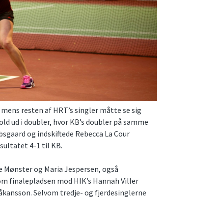
mens resten af HRT’s singler måtte se sig
hold ud i doubler, hvor KB’s doubler på samme
bsgaard og indskiftede Rebecca La Cour
ultatet 4-1 til KB.
ie Mønster og Maria Jespersen, også
om finalepladsen mod HIK’s Hannah Viller
Håkansson. Selvom tredje- og fjerdesinglerne