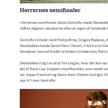
Herrernes semifinaler
I herrernes semifinale skulle Gentofte møde Skovba
måtte afgøres i doublerne efter at ingen af holdende k
Gentofte stillede med Phillip Ørnø, Dragos Madaras
Skovbakken havde Søren Hess-Olesen, frisk fra sin D
Derudover bestod holdet af Anders Grinderslev, Patri
Skovbakken tog tre ud af fire singler, hvor det kun v
del af Davis Cup-truppen mod Marokko, som vandt sin 
var Jeppe Frantzen og Søren Hess-Olesen hurtigst til
sejr 4-1 over Gentofte.