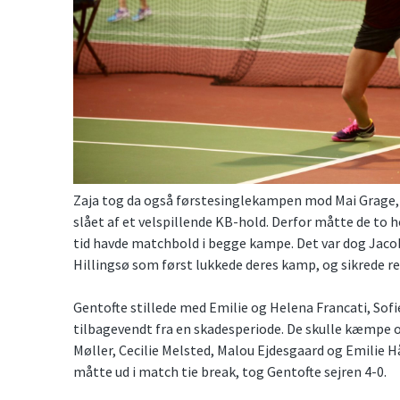
Zaja tog da også førstesinglekampen mod Mai Grage, 
slået af et velspillende KB-hold. Derfor måtte de to 
tid havde matchbold i begge kampe. Det var dog Jaco
Hillingsø som først lukkede deres kamp, og sikrede res
Gentofte stillede med Emilie og Helena Francati, Sof
tilbagevendt fra en skadesperiode. De skulle kæmpe 
Møller, Cecilie Melsted, Malou Ejdesgaard og Emilie 
måtte ud i match tie break, tog Gentofte sejren 4-0.