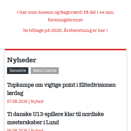
Indlægsnavigation
Gør som Assens og Bagsværd: Få del i 44 mio.
foreningskroner
Se tilbage på 2020: Årsberetning er her
Nyheder
Seneste
Mest læste
Topkampe om vigtige point i Elitedivisionen
lørdag
07.08.2026
|
Nyhed
Ti danske U13-spillere klar til nordiske
mesterskaber i Lund
06.08.2026
|
Nyhed