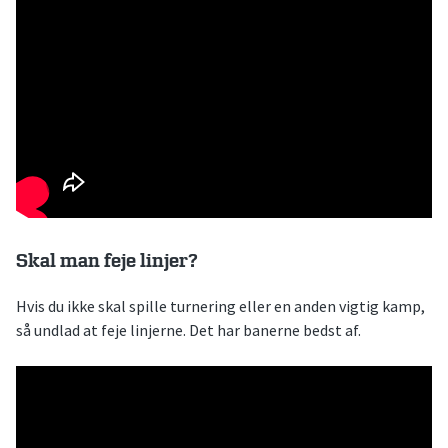
Skal man feje linjer?
Hvis du ikke skal spille turnering eller en anden vigtig kamp,
så undlad at feje linjerne. Det har banerne bedst af.