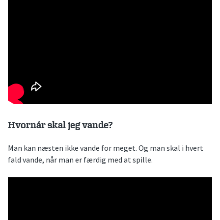
Hvornår skal jeg vande?
Man kan næsten ikke vande for meget. Og man skal i hvert
fald vande, når man er færdig med at spille.