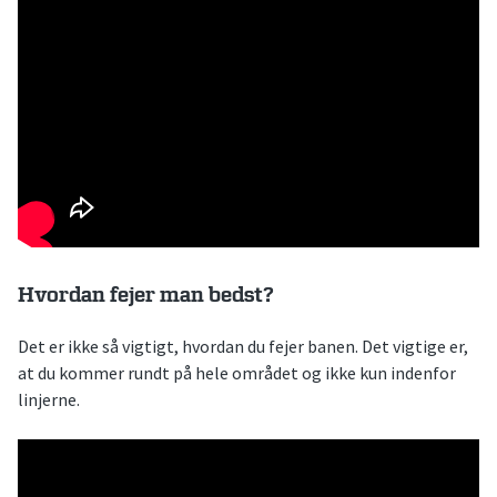
Hvordan fejer man bedst?
Det er ikke så vigtigt, hvordan du fejer banen. Det vigtige er,
at du kommer rundt på hele området og ikke kun indenfor
linjerne.