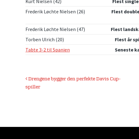
Kurt Nielsen (42)
Flest single
Frederik Løchte Nielsen (26)
Flest doubl
Frederik Løchte Nielsen (47)
Flest lands
Torben Ulrich (20)
Flest år sp
Tabte 3-2 til Spanien
Seneste k
Indlægsnavigation
Drengene bygger den perfekte Davis Cup-
spiller