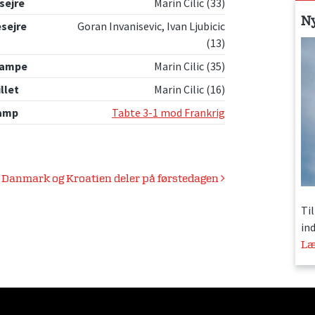
sejre
Marin Cilic (33)
N
esejre
Goran Invanisevic, Ivan Ljubicic
(13)
kampe
Marin Cilic (35)
illet
Marin Cilic (16)
amp
Tabte 3-1 mod Frankrig
Danmark og Kroatien deler på førstedagen
Ti
in
Læ