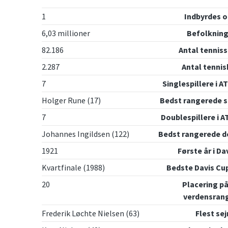
1
Indbyrdes 
6,03 millioner
Befolkning
82.186
Antal tenniss
2.287
Antal tenni
7
Singlespillere i A
Holger Rune (17)
Bedst rangerede s
7
Doublespillere i A
Johannes Ingildsen (122)
Bedst rangerede d
1921
Første år i Da
Kvartfinale (1988)
Bedste Davis Cu
20
Placering på
verdensrang
Frederik Løchte Nielsen (63)
Flest sej