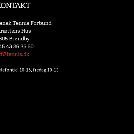
KONTAKT
ansk Tennis Forbund
drættens Hus
605 Brøndby
45 43 26 26 60
tf@tennis.dk
elefontid:
10-15, fredag 10-13