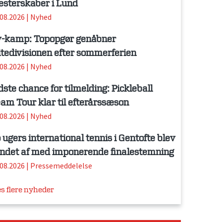
sterskaber i Lund
.08.2026
|
Nyhed
-kamp: Topopgør genåbner
itedivisionen efter sommerferien
.08.2026
|
Nyhed
dste chance for tilmelding: Pickleball
am Tour klar til efterårssæson
.08.2026
|
Nyhed
 ugers international tennis i Gentofte blev
ndet af med imponerende finalestemning
.08.2026
|
Pressemeddelelse
s flere nyheder