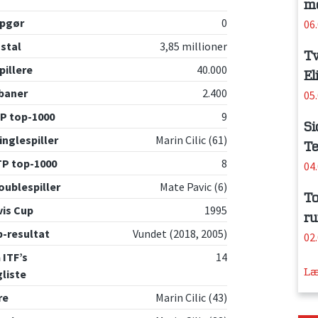
me
opgør
0
06
stal
3,85 millioner
Tv
pillere
40.000
El
sbaner
2.400
05
TP top-1000
9
Si
inglespiller
Marin Cilic (61)
Te
TP top-1000
8
04
oublespiller
Mate Pavic (6)
To
vis Cup
1995
ru
p-resultat
Vundet (2018, 2005)
02
 ITF’s
14
Læ
liste
re
Marin Cilic (43)