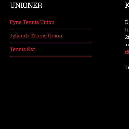
UNIONER
Fyns Tennis Union
D
I
Jyllands Tennis Union
2
+
Tennis Øst
d
T