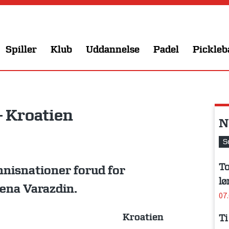
Spiller
Klub
Uddannelse
Padel
Pickleb
 Kroatien
N
S
To
nnisnationer forud for
lø
ena Varazdin.
07
Kroatien
Ti