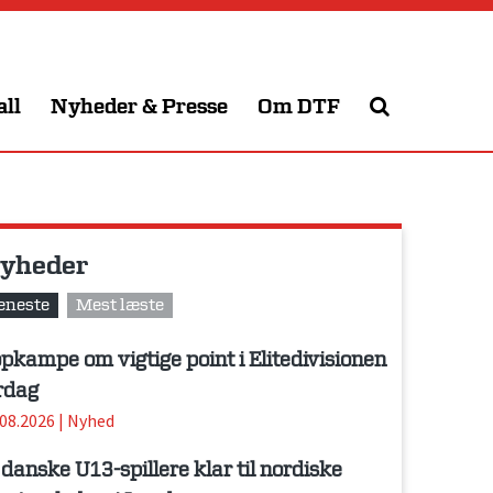
all
Nyheder & Presse
Om DTF
yheder
eneste
Mest læste
pkampe om vigtige point i Elitedivisionen
rdag
.08.2026
|
Nyhed
 danske U13-spillere klar til nordiske