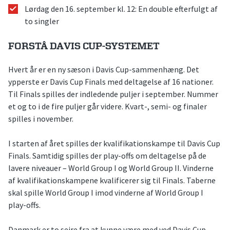
Lørdag den 16. september kl. 12: En double efterfulgt af
to singler
FORSTÅ DAVIS CUP-SYSTEMET
Hvert år er en ny sæson i Davis Cup-sammenhæng. Det
ypperste er Davis Cup Finals med deltagelse af 16 nationer.
Til Finals spilles der indledende puljer i september. Nummer
et og to i de fire puljer går videre. Kvart-, semi- og finaler
spilles i november.
I starten af året spilles der kvalifikationskampe til Davis Cup
Finals. Samtidig spilles der play-offs om deltagelse på de
lavere niveauer – World Group I og World Group II. Vinderne
af kvalifikationskampene kvalificerer sig til Finals. Taberne
skal spille World Group I imod vinderne af World Group I
play-offs.
Danmark er to sejre fra at kunne være med ved Davis Cup