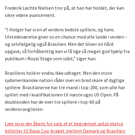
Frederik Løchte Nielsen tror på, at han har holdet, der kan
sikre videre avancement.
”I Holger har vi en af verdens bedste spillere, og hans
tilstedeværelse giver os en chance mod alle lande i verden –
og selvfølgelig også Brasilien. Men det bliver en hård
opgave, så forhåbentlig kan vi få lige så meget god hjælp fra
publikum i Royal Stage som sidst,” siger han.
Brasiliens hold er endnu ikke udtaget. Men den store
sydamerikanske nation råder over en bred skare af dygtige
spillere. Brasilianerne har tre mand i top-200, som alle har
spillet med i kvalifikationen til næste uges US Open. På
doublesiden har de over tre spillere i top-60 på
verdensranglisten.
Lige nu er der åbent for salg af et begrænset antal ekstra
billetter til Davis Cup-braget mellem Damark og Brasilien.