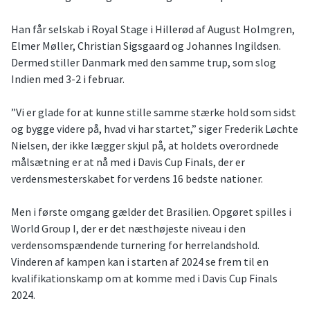
Han får selskab i Royal Stage i Hillerød af August Holmgren,
Elmer Møller, Christian Sigsgaard og Johannes Ingildsen.
Dermed stiller Danmark med den samme trup, som slog
Indien med 3-2 i februar.
”Vi er glade for at kunne stille samme stærke hold som sidst
og bygge videre på, hvad vi har startet,” siger Frederik Løchte
Nielsen, der ikke lægger skjul på, at holdets overordnede
målsætning er at nå med i Davis Cup Finals, der er
verdensmesterskabet for verdens 16 bedste nationer.
Men i første omgang gælder det Brasilien. Opgøret spilles i
World Group I, der er det næsthøjeste niveau i den
verdensomspændende turnering for herrelandshold.
Vinderen af kampen kan i starten af 2024 se frem til en
kvalifikationskamp om at komme med i Davis Cup Finals
2024.