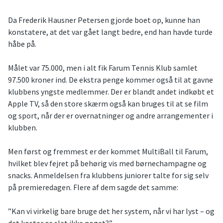
Da Frederik Hausner Petersen gjorde boet op, kunne han
konstatere, at det var gået langt bedre, end han havde turde
håbe på.
Målet var 75.000, men i alt fik Farum Tennis Klub samlet
97.500 kroner ind. De ekstra penge kommer også til at gavne
klubbens yngste medlemmer. Der er blandt andet indkøbt et
Apple TV, så den store skærm også kan bruges til at se film
og sport, når der er overnatninger og andre arrangementer i
klubben.
Men først og fremmest er der kommet MultiBall til Farum,
hvilket blev fejret på behørig vis med børnechampagne og
snacks. Anmeldelsen fra klubbens juniorer talte for sig selv
på premieredagen. Flere af dem sagde det samme:
”Kan vi virkelig bare bruge det her system, når vi har lyst – og
det koster os slet ikke noget?”