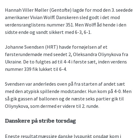
Hannah Viller Møller (Gentofte) lagde for mod den 3. seedede
amerikaner Vivian Wolff. Danskeren sled godt i det mod
verdensranglistens nummer 351. Men Wolff åd hende i den
sidste ende og vandt sikkert med 6-3, 6-1.
Johanne Svendsen (HRT) havde fornøjelsen af et
førsterundemøde med seedet 2, Oleksandra Oliynykova fra
Ukraine. De to fulgtes ad til 4-4 i første sæt, inden verdens
nummer 339 fik lukket til 6-4.
Svendsen var anderledes oven på fra starten af andet sæt
med den atypisk spillende modstander. Hun kom på 4-0. Men
så gik gassen af ballonen og de næste seks partier gik til
Oliynykova, som dermed er videre til 2. runde.
Danskere på stribe torsdag
Eneste resultatmæssige danske lyspunkt onsdag kom i