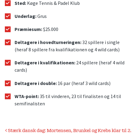
Sted:
Køge Tennis & Padel Klub
Underlag:
Grus
Præmiesum:
$25.000
Deltagere i hovedturneringen:
32 spillere i single
(heraf 8 spillere fra kvalifikationen og 4 wild cards)
Deltagere i kvalifikationen:
24 spillere (heraf 4 wild
cards)
Deltagere i double:
16 par (heraf 3 wild cards)
WTA-point:
35 til vinderen, 23 til finalisten og 14 til
semifinalisten
Indlægsnavigation
Stærk dansk dag: Mortensen, Brunkel og Krebs klar til 2.