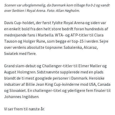
Scenen var uforglemmelig, da Danmark kom tilbage fra 0-2 og vandt
over Serbien i Royal Arena. Foto: Allan Høgholm.
Davis Cup-holdet, der først fyldte Royal Arena og siden var
en enkelt bold fra den helt store bedrift foran hundredvis af
medrejsende fans i Marbella. WTA- og ATP-titler til Clara
Tauson og Holger Rune, som begge er top-15 i verden. Sejre
over verdens absolutte topnavne: Sabalenka, Alcaraz,
Swiatek med flere.
Grand slam-debut og Challenger-titler til Elmer Møller og
August Holmgren. Sidstnævnte supplerede med en plads
blandt de ti mest googlede personer i Danmark. Heroiske
indsatser af Billie Jean King Cup-kvinderne mod USA, Canada
og Slovakiet. En challenger-titel og yderligere fem finaler til
Johannes Ingildsen.
Vi ser frem til næste år.