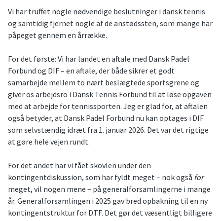
Vi har truffet nogle nødvendige beslutninger i dansk tennis
og samtidig fjernet nogle af de anstødssten, som mange har
påpeget gennem en årrække.
For det første: Vi har landet en aftale med Dansk Padel
Forbund og DIF – en aftale, der både sikrer et godt
samarbejde mellem to nært beslægtede sportsgrene og
giver os arbejdsro i Dansk Tennis Forbund til at løse opgaven
med at arbejde for tennissporten. Jeg er glad for, at aftalen
også betyder, at Dansk Padel Forbund nu kan optages i DIF
som selvstændig idræt fra 1. januar 2026. Det var det rigtige
at gøre hele vejen rundt.
For det andet har vi fået skovlen under den
kontingentdiskussion, som har fyldt meget – nok også
for
meget, vil nogen mene – på generalforsamlingerne i mange
år. Generalforsamlingen i 2025 gav bred opbakning til en ny
kontingentstruktur for DTF. Det gør det væsentligt billigere