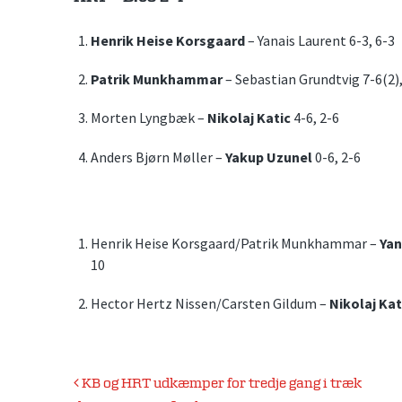
Henrik Heise Korsgaard
– Yanais Laurent 6-3, 6-3
Patrik Munkhammar
– Sebastian Grundtvig 7-6(2),
Morten Lyngbæk –
Nikolaj Katic
4-6, 2-6
Anders Bjørn Møller –
Yakup Uzunel
0-6, 2-6
Henrik Heise Korsgaard/Patrik Munkhammar –
Yan
10
Hector Hertz Nissen/Carsten Gildum –
Nikolaj Ka
Indlægsnavigation
KB og HRT udkæmper for tredje gang i træk