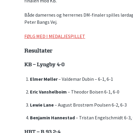
finalen mod KB.
Både damernes og herrernes DM-finaler spilles lørdag f
Peter Bangs Vej.
FØLG MED I MEDALJESPILLET
Resultater
KB – Lyngby 4-0
Elmer Møller
– Valdemar Dubin – 6-1, 6-1
Eric Vanshelboim
– Theodor Boisen 6-1, 6-0
Lewie Lane
– August Brostrøm Poulsen 6-2, 6-3
Benjamin Hannestad
– Tristan Engelschmidt 6-3,
HRT – B.93 2-4