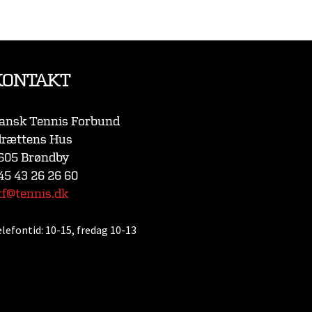
KONTAKT
ansk Tennis Forbund
drættens Hus
605 Brøndby
45 43 26 26 60
tf@tennis.dk
elefontid:
10-15, fredag 10-13