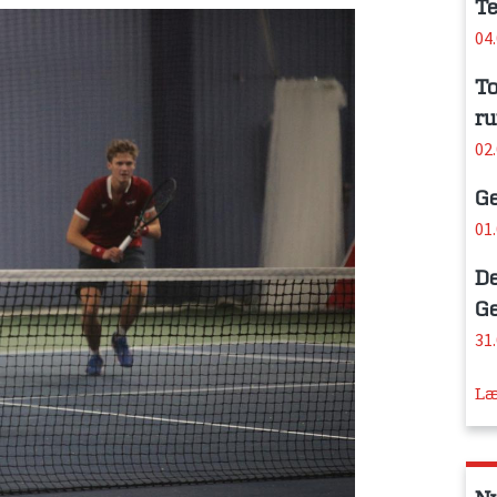
Te
04
To
ru
02
Ge
01
De
Ge
31
Læ