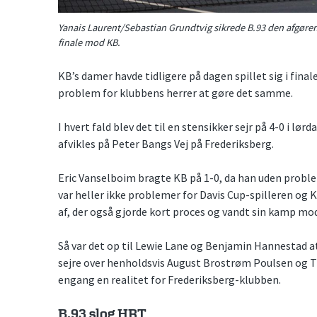
Yanais Laurent/Sebastian Grundtvig sikrede B.93 den afgøren
finale mod KB.
KB’s damer havde tidligere på dagen spillet sig i fin
problem for klubbens herrer at gøre det samme.
I hvert fald blev det til en stensikker sejr på 4-0 i lø
afvikles på Peter Bangs Vej på Frederiksberg.
Eric Vanselboim bragte KB på 1-0, da han uden proble
var heller ikke problemer for Davis Cup-spilleren og K
af, der også gjorde kort proces og vandt sin kamp mo
Så var det op til Lewie Lane og Benjamin Hannestad at
sejre over henholdsvis August Brostrøm Poulsen og T
engang en realitet for Frederiksberg-klubben.
B.93 slog HRT