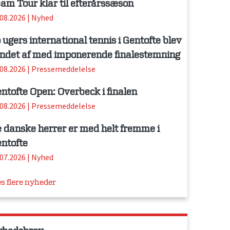
am Tour klar til efterårssæson
.08.2026
|
Nyhed
 ugers international tennis i Gentofte blev
ndet af med imponerende finalestemning
.08.2026
|
Pressemeddelelse
ntofte Open: Overbeck i finalen
.08.2026
|
Pressemeddelelse
 danske herrer er med helt fremme i
ntofte
.07.2026
|
Nyhed
s flere nyheder