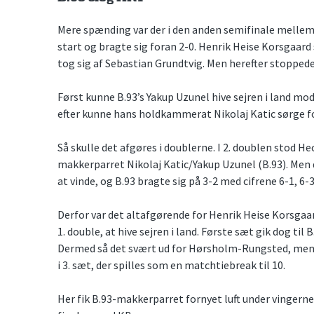
Mere spænding var der i den anden semifinale mellem 
start og bragte sig foran 2-0. Henrik Heise Korsgaa
tog sig af Sebastian Grundtvig. Men herefter stoppede
Først kunne B.93’s Yakup Uzunel hive sejren i land mod
efter kunne hans holdkammerat Nikolaj Katic sørge f
Så skulle det afgøres i doublerne. I 2. doublen stod 
makkerparret Nikolaj Katic/Yakup Uzunel (B.93). Men
at vinde, og B.93 bragte sig på 3-2 med cifrene 6-1, 6-3
Derfor var det altafgørende for Henrik Heise Korsga
1. double, at hive sejren i land. Første sæt gik dog til
Dermed så det svært ud for Hørsholm-Rungsted, men 
i 3. sæt, der spilles som en matchtiebreak til 10.
Her fik B.93-makkerparret fornyet luft under vingerne