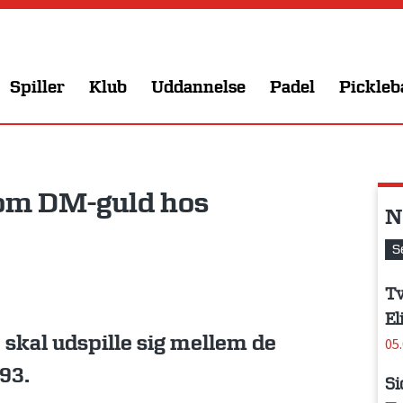
Spiller
Klub
Uddannelse
Padel
Pickleb
om DM-guld hos
N
S
Tv
El
skal udspille sig mellem de
05
93.
Si