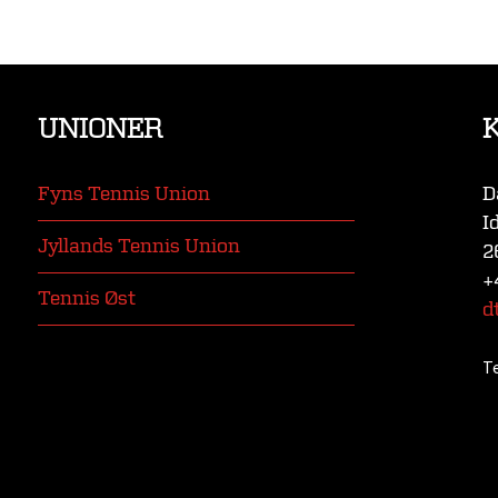
UNIONER
Fyns Tennis Union
D
I
Jyllands Tennis Union
2
+
Tennis Øst
d
T