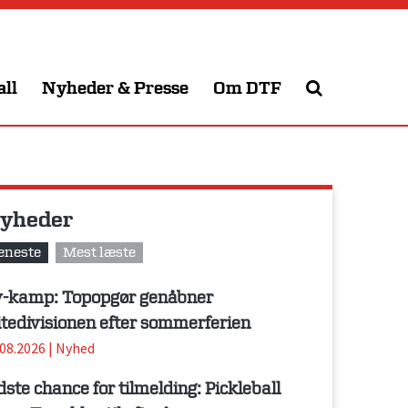
all
Nyheder & Presse
Om DTF
yheder
eneste
Mest læste
-kamp: Topopgør genåbner
itedivisionen efter sommerferien
.08.2026
|
Nyhed
dste chance for tilmelding: Pickleball