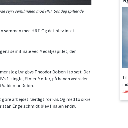
N
de sejr i semifinalen mod HRT. Søndag spiller de
alen sammen med HRT. Og det blev intet
rdagens semifinale ved Medaljespillet, der
mer slog Lyngbys Theodor Boisen i to sæt. Der
Ti
B’s 1. single, Elmer Møller, på banen ved siden
in
d Valdemar Dubin.
Læ
 gøre arbejdet færdigt for KB. Og med to sikre
ristan Engelschmidt blev finalen endnu