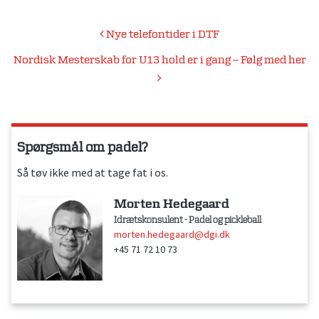
Indlægsnavigation
Nye telefontider i DTF
Nordisk Mesterskab for U13 hold er i gang – Følg med her
Spørgsmål om padel?
Så tøv ikke med at tage fat i os.
Morten Hedegaard
Idrætskonsulent - Padel og pickleball
morten.hedegaard@dgi.dk
+45 71 72 10 73