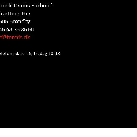
ansk Tennis Forbund
drættens Hus
605 Brøndby
45 43 26 26 60
tf@tennis.dk
elefontid:
10-15, fredag 10-13