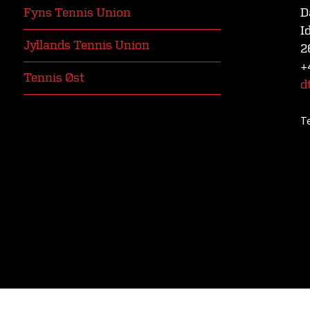
Fyns Tennis Union
D
I
Jyllands Tennis Union
2
+
Tennis Øst
d
T