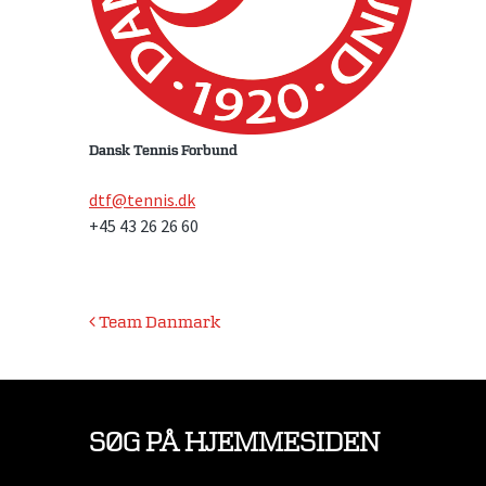
Dansk Tennis Forbund
dtf@tennis.dk
+45 43 26 26 60
Indlægsnavigation
Team Danmark
SØG PÅ HJEMMESIDEN