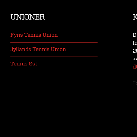
UNIONER
Fyns Tennis Union
D
I
Jyllands Tennis Union
2
+
Tennis Øst
d
T