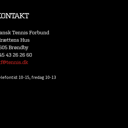
KONTAKT
ansk Tennis Forbund
drættens Hus
605 Brøndby
45 43 26 26 60
tf@tennis.dk
elefontid:
10-15, fredag 10-13