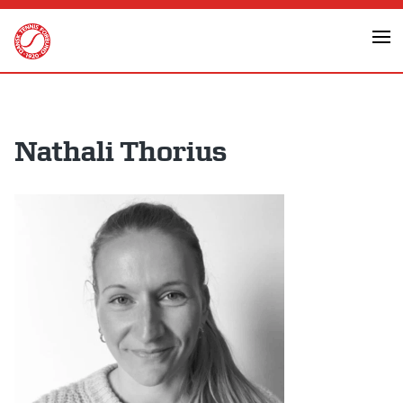
Skip
to
content
Nathali Thorius