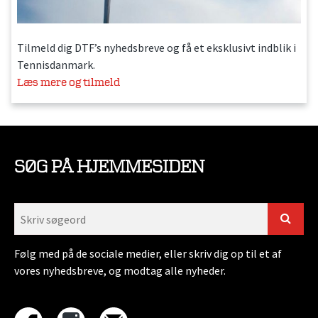
Tilmeld dig DTF’s nyhedsbreve og få et eksklusivt indblik i
Tennisdanmark.
Læs mere og tilmeld
SØG PÅ HJEMMESIDEN
Følg med på de sociale medier, eller skriv dig op til et af
vores nyhedsbreve, og modtag alle nyheder.