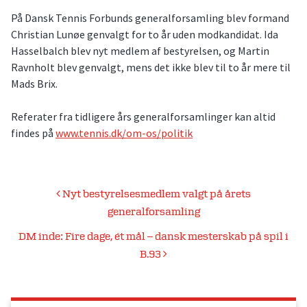
På Dansk Tennis Forbunds generalforsamling blev formand
Christian Lunøe genvalgt for to år uden modkandidat. Ida
Hasselbalch blev nyt medlem af bestyrelsen, og Martin
Ravnholt blev genvalgt, mens det ikke blev til to år mere til
Mads Brix.
Referater fra tidligere års generalforsamlinger kan altid
findes på
www.tennis.dk/om-os/politik
Indlægsnavigation
Nyt bestyrelsesmedlem valgt på årets
generalforsamling
DM inde: Fire dage, ét mål – dansk mesterskab på spil i
B.93