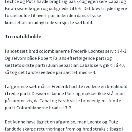
Løchte og Pütz havde bragt sig på 6-3 og egen serv. Cabal og
Farah svarede igen og udlignede til 6-6. Det blev til yderligere
to sætbolde til hvert par, inden den dansk-tyske
konstellation udnyttede sin sjette sætbold.
To matchbolde
I andet sæt brød colombianerne Frederik Løchtes serv til 4-3.
Og selvom både Robert Farahs efterfølgende parti og
sættets sidste parti i Juan Sebastian Cabals serv gik til á 40,
så tog det førsteseedede par sættet med 6-4.
I afgørende sæt måtte Frederik Løchte reddede en breakbold
i tredje parti. Desværre kunne Pütz og makker ikke stå imod
på samme vis, da Cabal og Farah viste tænder igen i femte
parti. Colombianerne brød til 3-2.
Det kunne have lignet en afgørelse, men Løchte og Pütz
fandt de skarpe returneringer frem og brød straks tilbage i