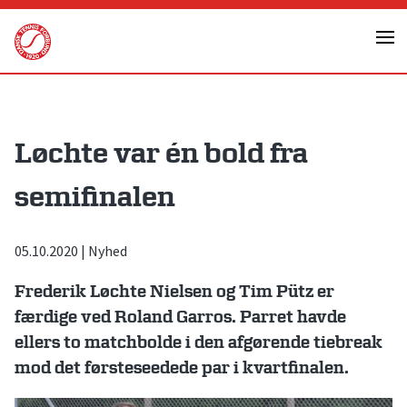
Skip
to
content
Løchte var én bold fra
semifinalen
05.10.2020
|
Nyhed
Frederik Løchte Nielsen og Tim Pütz er
færdige ved Roland Garros. Parret havde
ellers to matchbolde i den afgørende tiebreak
mod det førsteseedede par i kvartfinalen.