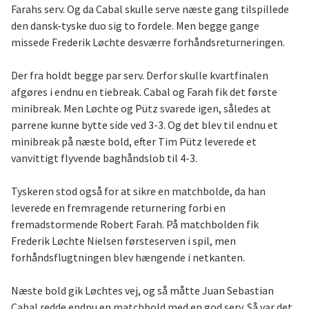
Farahs serv. Og da Cabal skulle serve næste gang tilspillede
den dansk-tyske duo sig to fordele. Men begge gange
missede Frederik Løchte desværre forhåndsreturneringen.
Der fra holdt begge par serv. Derfor skulle kvartfinalen
afgøres i endnu en tiebreak. Cabal og Farah fik det første
minibreak. Men Løchte og Pütz svarede igen, således at
parrene kunne bytte side ved 3-3. Og det blev til endnu et
minibreak på næste bold, efter Tim Pütz leverede et
vanvittigt flyvende baghåndslob til 4-3.
Tyskeren stod også for at sikre en matchbolde, da han
leverede en fremragende returnering forbi en
fremadstormende Robert Farah. På matchbolden fik
Frederik Løchte Nielsen førsteserven i spil, men
forhåndsflugtningen blev hængende i netkanten.
Næste bold gik Løchtes vej, og så måtte Juan Sebastian
Cabal redde endnu en matchbold med en god serv. Så var det