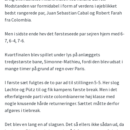
Modstanden var formidabel i form af verdens i øjeblikket
bedst rangerede par, Juan Sebastian Cabal og Robert Farah
fra Colombia.
Men i sidste ende hev det førsteseede par sejren hjem med 6-
7, 6-4, 7-6.
Kvartfinalen blev spillet under lys på anlæggets
tredjestørste bane, Simonne-Mathieu, fordi den blev udsat i
mange timer på grund af regn over Paris.
I første sæt fulgtes de to par ad til stillingen 5-5. Her slog
Løchte og Pütz til og fik kampens første break. Men i det
efterfølgende parti viste colombianerne høj klasse med
nogle knusende hårde returneringer. Sættet måtte derfor
afgøres i tiebreak.
Det blev en lang en af slagsen. Det så ellers ikke sådan ud, da