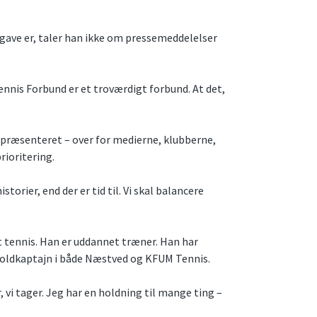
ave er, taler han ikke om pressemeddelelser
ennis Forbund er et troværdigt forbund. At det,
r præsenteret – over for medierne, klubberne,
rioritering.
storier, end der er tid til. Vi skal balancere
let tennis. Han er uddannet træner. Han har
 holdkaptajn i både Næstved og KFUM Tennis.
 vi tager. Jeg har en holdning til mange ting –