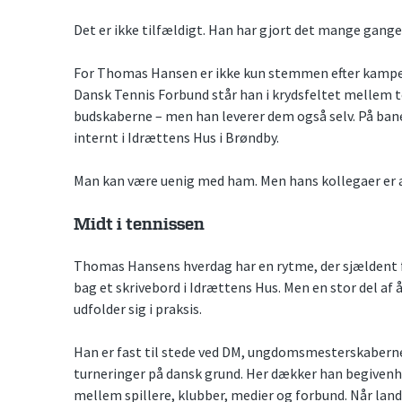
Det er ikke tilfældigt. Han har gjort det mange gange 
For Thomas Hansen er ikke kun stemmen efter kampe
Dansk Tennis Forbund står han i krydsfeltet mellem
budskaberne – men han leverer dem også selv. På ban
internt i Idrættens Hus i Brøndby.
Man kan være uenig med ham. Men hans kollegaer er ald
Midt i tennissen
Thomas Hansens hverdag har en rytme, der sjældent f
bag et skrivebord i Idrættens Hus. Men en stor del af å
udfolder sig i praksis.
Han er fast til stede ved DM, ungdomsmesterskaberne
turneringer på dansk grund. Her dækker han begivenh
mellem spillere, klubber, medier og forbund. Når land