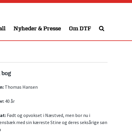
all
Nyheder & Presse
Om DTF
 bog
n:
Thomas Hansen
r:
40 år
at:
Født og opvokset i Næstved, men bor nu i
lensbæk med sin kæreste Stine og deres seksårige søn
a