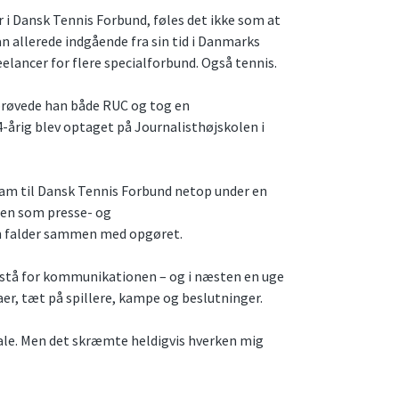
 i Dansk Tennis Forbund, føles det ikke som at
an allerede indgående fra sin tid i Danmarks
elancer for flere specialforbund. Også tennis.
t prøvede han både RUC og tog en
-årig blev optaget på Journalisthøjskolen i
r ham til Dansk Tennis Forbund netop under en
ngen som presse- og
n falder sammen med opgøret.
t stå for kommunikationen – og i næsten en uge
er, tæt på spillere, kampe og beslutninger.
ale. Men det skræmte heldigvis hverken mig