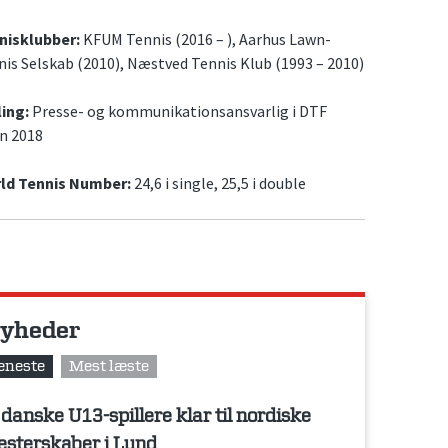
nisklubber:
KFUM Tennis (2016 – ), Aarhus Lawn-
is Selskab (2010), Næstved Tennis Klub (1993 – 2010)
ling:
Presse- og kommunikationsansvarlig i DTF
en 2018
ld Tennis Number:
24,6 i single, 25,5 i double
yheder
eneste
Mest læste
 danske U13-spillere klar til nordiske
sterskaber i Lund