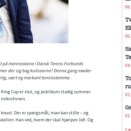
06
Tv
El
05
Si
Te
 tæt på menneskene i Dansk Tennis Forbunds
04
mmer der sig bag kulisserne? Denne gang møder
lig, vært og markant tennisstemme.
To
ru
n King Cup er slut, og publikum stadig summer
02
d mikrofonen.
Ge
 knust. Der er spørgsmål, man kan stille – og
01
ellen. Han ved, hvem der skal hjælpes lidt. Og
Læ