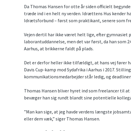
Da Thomas Hansen for otte år siden officielt begynder
træde ind i en helt ny verden. Idrættens Hus kender h
Idrætsforbund – først som praktikant, senere som fre
Vejen dertil har ikke været helt lige, efter gymnasie
laborantuddannelse, men det var først, da han som 24
Aarhus, at brikkerne faldt på plads.
Det er derfor heller ikke tilfældigt, at hans vej føre
Davis Cup-kamp mod Sydafrika i Aarhus i 2017. Stilli
kommunikationsmedarbejder står ledig, og deadline
Thomas Hansen bliver hyret ind som freelancer til a
bevæger han sig rundt blandt sine potentielle kollega
”Man kan sige, at jeg havde verdens længste jobsamt
eller dem væk,” siger Thomas Hansen.