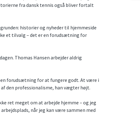
storierne fra dansk tennis også bliver fortalt
grunden: historier og nyheder til hjemmeside
ke et tilvalg – det er en forudsætning for
erdagen. Thomas Hansen arbejder aldrig
n en forudsætning for at fungere godt. At være i
 af den professionalisme, han vægter højt.
k ikke ret meget om at arbejde hjemme – og jeg
å en arbejdsplads, når jeg kan være sammen med