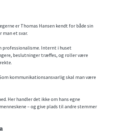
llegerne er Thomas Hansen kendt for både sin
 man et svar.
m professionalisme. Internt i huset
gere, beslutninger træffes, og roller være
rekte.
n. Som kommunikationsansvarlig skal man være
ned. Her handler det ikke om hans egne
menneskene – og give plads til andre stemmer
a