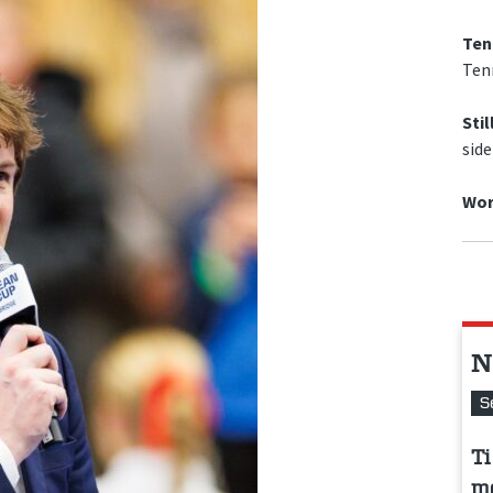
Ten
Tenn
Stil
sid
Wor
N
S
Ti
me