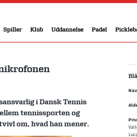
Spiller
Klub
Uddannelse
Padel
Pickleb
mikrofonen
Blå
Nav
ansvarlig i Dansk Tennis
Alde
llem tennissporten og
Priv
 tvivl om, hvad han mener.
Val
Luc