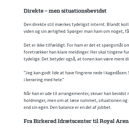
Direkte – men situationsbevidst
Den direkte stil mærkes tydeligst internt. Blandt ko
viden og sin ærlighed. Spørger man ham om noget, får
Det er ikke tilfældigt. For ham er det et spørgsmål o
foretrækker han klare meldinger. Her skal tingene fun
tydelige. Det betyder også, at tonen kan være mere di
”Jeg kan godt lide at have fingrene nede i kagedåse
i berøring med hele.”
Når han er ude til arrangementer, skruer han bevidst 
holdninger, men om at læse rummet, situationen og 
end sin egen. Den balance er en del af jobbet.
Fra Birkerød Idrætscenter til Royal Aren