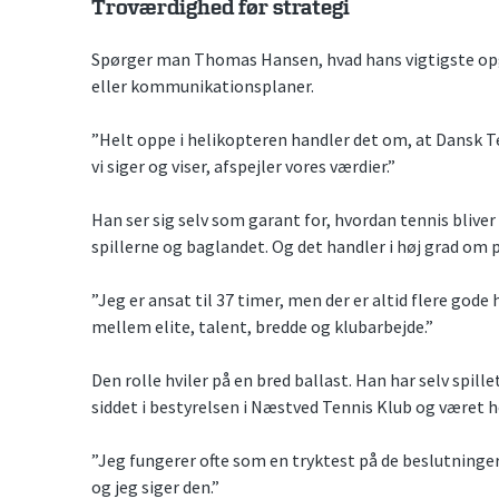
Troværdighed før strategi
Spørger man Thomas Hansen, hvad hans vigtigste opg
eller kommunikationsplaner.
”Helt oppe i helikopteren handler det om, at Dansk T
vi siger og viser, afspejler vores værdier.”
Han ser sig selv som garant for, hvordan tennis blive
spillerne og baglandet. Og det handler i høj grad om p
”Jeg er ansat til 37 timer, men der er altid flere gode hi
mellem elite, talent, bredde og klubarbejde.”
Den rolle hviler på en bred ballast. Han har selv spil
siddet i bestyrelsen i Næstved Tennis Klub og været
”Jeg fungerer ofte som en tryktest på de beslutninger,
og jeg siger den.”