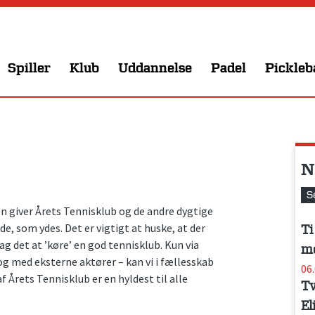
Spiller
Klub
Uddannelse
Padel
Pickleb
N
S
 giver Årets Tennisklub og de andre dygtige
e, som ydes. Det er vigtigt at huske, at der
Ti
g det at ’køre’ en god tennisklub. Kun via
me
 og med eksterne aktører – kan vi i fællesskab
06
f Årets Tennisklub er en hyldest til alle
Tv
El