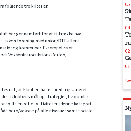
05
ra følgende tre kriterier.
Si
Te
04
klub har gennemført for at tiltrække nye
To
, i skøn forening med union/DTF eller i
ru
mnasier og kommuner. Eksempelvis et
02
godt Voksenintroduktions-forløb,
Ge
01
Læ
ntes det, at klubben har et bredt og varieret
jles i klubbens mål og strategier, hvorunder
 spille en rolle. Aktiviteter i denne kategori
N
både børn/voksne på alle niveauer samt sociale