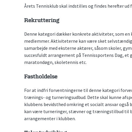
Årets Tennisklub skal indstilles og findes herefter ud f
Rekruttering
Denne kategori dækker konkrete aktiviteter, som en 
medlemmer. Aktiviteterne kan være sket selvstændigt
samarbejde med eksterne aktører, såsom skoler, gy
succesfuldt arrangement på Tennissportens Dag, et 
maratondøgn, skoletennis etc.
Fastholdelse
For at indfri forventningerne til denne kategori forve
trænings- og turneringsudbud. Dette skal kunne afspe
klubbens bevidsthed omkring et socialt ansvar også bør
kan være turneringer, stævner og træningstilbud til 
arrangementer i klubben.