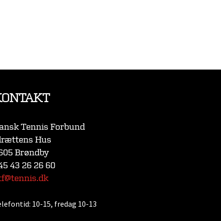
KONTAKT
ansk Tennis Forbund
drættens Hus
605 Brøndby
45 43 26 26 60
tf@tennis.dk
elefontid:
10-15, fredag 10-13