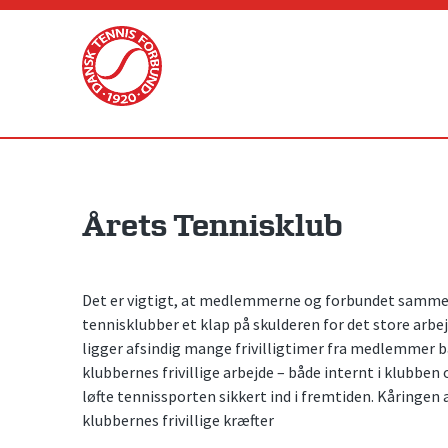
Skip
to
content
Årets Tennisklub
Det er vigtigt, at medlemmerne og forbundet sammen
tennisklubber et klap på skulderen for det store arbejd
ligger afsindig mange frivilligtimer fra medlemmer ba
klubbernes frivillige arbejde – både internt i klubben
løfte tennissporten sikkert ind i fremtiden. Kåringen a
klubbernes frivillige kræfter