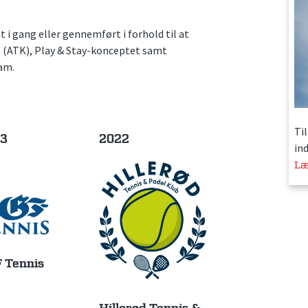
 i gang eller gennemført i forhold til at
 (ATK), Play & Stay-konceptet samt
am.
Ti
3
2022
in
Læ
 Tennis