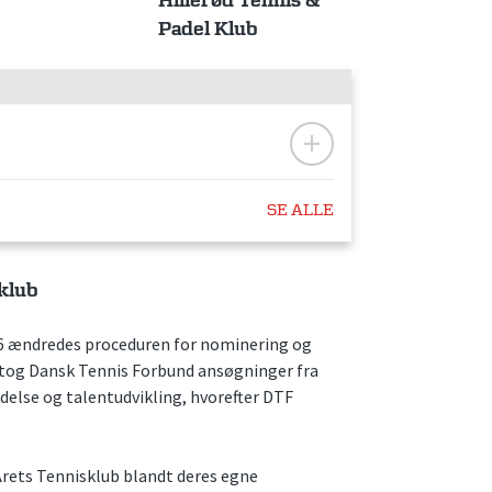
Hillerød Tennis &
Padel Klub
SE ALLE
klub
16 ændredes proceduren for nominering og
odtog Dansk Tennis Forbund ansøgninger fra
ldelse og talentudvikling, hvorefter DTF
Årets Tennisklub blandt deres egne