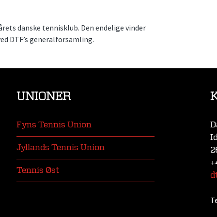
 årets danske tennisklub. Den endelige vinder
ved DTF’s generalforsamling.
UNIONER
Fyns Tennis Union
D
I
Jyllands Tennis Union
2
+
Tennis Øst
d
T