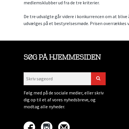
medlemsklubber ud fra de tre kriterier.
De tre udvalgte går videre i konkurrencen om at blive
udvælges på et bestyrelsesmøde. Prisen overrækkes 
SØG PÅ HJEMMESIDEN
Følg med på de sociale medier, eller skriv
dig op til et af vores nyhedsbreve, og
modtag alle nyheder.