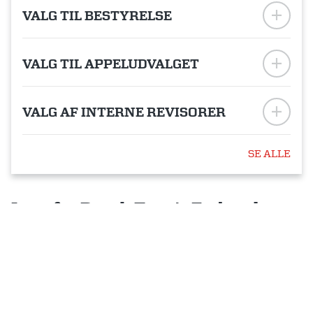
VALG TIL BESTYRELSE
VALG TIL APPELUDVALGET
VALG AF INTERNE REVISORER
SE ALLE
Love for Dansk Tennis Forbund
Find love for Dansk Tennis Forbund herunder bestemmelser
for generalforsamlingen.
LÆS MERE