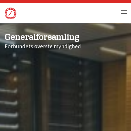
Skip
to
content
Generalforsamling
Forbundets øverste myndighed