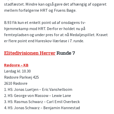
stadfæstet. Mindre kan også gøre det afhængig af opgøret
mellem forfølgerne HRT og Fruens Bøge.
B.93 fik kun et enkelt point ud af onsdagens tv-
hjemmekamp mod HRT. Derfor er holdet nu på
femtepladsen og under pres for at nå Medaljespillet. Kravet
er flere point end Hareskov-Værløse i 7. runde.
Elitedivisionen Herrer
Runde 7
Rødovre – KB
Lørdag kl. 10.30
Rødovre Parkvej 425
2610 Rødovre
1. HS: Jonas Luetjen – Eric Vanshelboim
2. HS: George von Massow – Lewie Lane
3. HS: Rasmus Schwarz – Carl Emil Overbeck
4. HS: Jonas Schwarz – Benjamin Hannestad