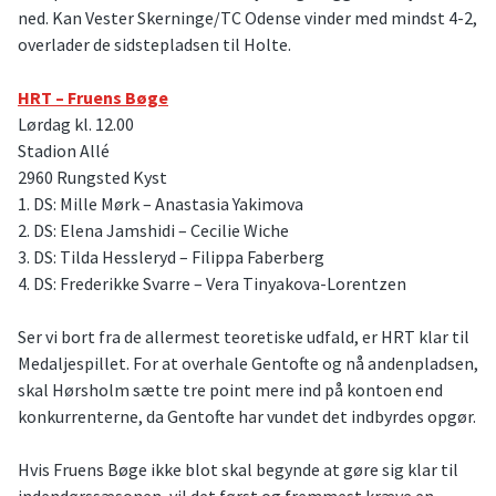
ned. Kan Vester Skerninge/TC Odense vinder med mindst 4-2,
overlader de sidstepladsen til Holte.
HRT – Fruens Bøge
Lørdag kl. 12.00
Stadion Allé
2960 Rungsted Kyst
1. DS: Mille Mørk – Anastasia Yakimova
2. DS: Elena Jamshidi – Cecilie Wiche
3. DS: Tilda Hessleryd – Filippa Faberberg
4. DS: Frederikke Svarre – Vera Tinyakova-Lorentzen
Ser vi bort fra de allermest teoretiske udfald, er HRT klar til
Medaljespillet. For at overhale Gentofte og nå andenpladsen,
skal Hørsholm sætte tre point mere ind på kontoen end
konkurrenterne, da Gentofte har vundet det indbyrdes opgør.
Hvis Fruens Bøge ikke blot skal begynde at gøre sig klar til
indendørssæsonen, vil det først og fremmest kræve en