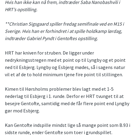
Hvis han ikke kan nå frem, indtræder Saba Nanobashvili i
HRT’s opstilling.
**Christian Sigsgaard spiller fredag semifinale ved en M15 i
Sverige. Hvis han er forhindret i at spille holdkamp lørdag,
indtræder Gabriel Pyndt i Gentoftes opstilling.
HRT har kniven for struben. De ligger under
nedrykningsstregen med et point op til Lyngby og et point
ned til Esbjerg. Lyngby og Esbjerg mødes, så i sagens natur
vil et af de to hold minimum tjene fire point til stillingen.
Kimen til Hørsholms problemer blev lagt med et 1-5
nederlag til Esbjerg i 1. runde. Derfor er HRT tvunget til at
besejre Gentofte, samtidig med de får flere point end Lyngby
gør mod Esbjerg.
Kan Gentofte indspille mindst lige så mange point som B.93 i
sidste runde, ender Gentofte som toer i grundspillet.