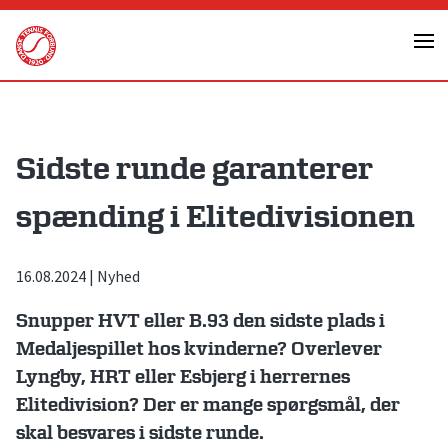
Skip
to
content
Sidste runde garanterer
spænding i Elitedivisionen
16.08.2024
|
Nyhed
Snupper HVT eller B.93 den sidste plads i
Medaljespillet hos kvinderne? Overlever
Lyngby, HRT eller Esbjerg i herrernes
Elitedivision? Der er mange spørgsmål, der
skal besvares i sidste runde.