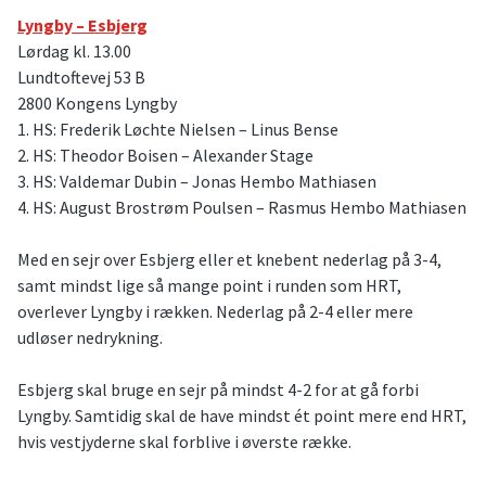
Lyngby – Esbjerg
Lørdag kl. 13.00
Lundtoftevej 53 B
2800 Kongens Lyngby
1. HS: Frederik Løchte Nielsen – Linus Bense
2. HS: Theodor Boisen – Alexander Stage
3. HS: Valdemar Dubin – Jonas Hembo Mathiasen
4. HS: August Brostrøm Poulsen – Rasmus Hembo Mathiasen
Med en sejr over Esbjerg eller et knebent nederlag på 3-4,
samt mindst lige så mange point i runden som HRT,
overlever Lyngby i rækken. Nederlag på 2-4 eller mere
udløser nedrykning.
Esbjerg skal bruge en sejr på mindst 4-2 for at gå forbi
Lyngby. Samtidig skal de have mindst ét point mere end HRT,
hvis vestjyderne skal forblive i øverste række.