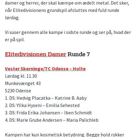
damer og herrer, der skal kæmpe om ædelt metal. Det sker,
når Elitedivisionens grundspil afsluttes med fuld runde
lørdag.
Vi suser gennem alle kampe i sidste runde og ser på, hvad der
er på spil.
Elitedivisionen Damer
Runde 7
Vester Skerninge/TC Odense – Holte
Lørdag kl. 11.30
Munkevænget 43
5230 Odense
1. DS: Hedvig Placatka – Katrine B. Aaby
2. DS: Yllka Hyseni – Emilia Sehested
3. DS: Frida Erika Johansen – Iben Schmidt
4. DS: Marie Grube Andersen – Maria Palichleb
Kampen har kun kosmetisk betydning. Begge hold rykker