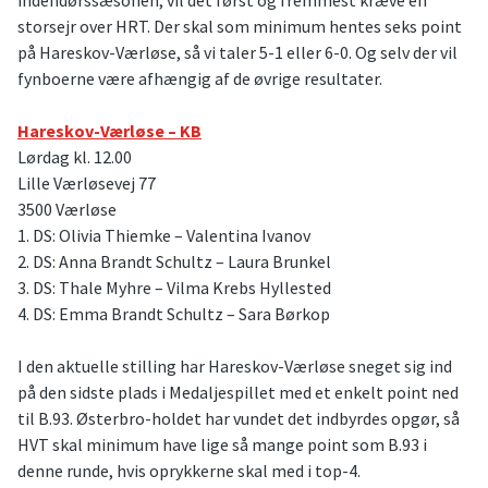
storsejr over HRT. Der skal som minimum hentes seks point
på Hareskov-Værløse, så vi taler 5-1 eller 6-0. Og selv der vil
fynboerne være afhængig af de øvrige resultater.
Hareskov-Værløse – KB
Lørdag kl. 12.00
Lille Værløsevej 77
3500 Værløse
1. DS: Olivia Thiemke – Valentina Ivanov
2. DS: Anna Brandt Schultz – Laura Brunkel
3. DS: Thale Myhre – Vilma Krebs Hyllested
4. DS: Emma Brandt Schultz – Sara Børkop
I den aktuelle stilling har Hareskov-Værløse sneget sig ind
på den sidste plads i Medaljespillet med et enkelt point ned
til B.93. Østerbro-holdet har vundet det indbyrdes opgør, så
HVT skal minimum have lige så mange point som B.93 i
denne runde, hvis oprykkerne skal med i top-4.