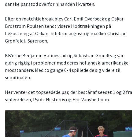
danske par stod overfor hinanden i kvarten.
Efter en matchtiebreak blev Carl Emil Overbeck og Oskar
Brostrøm Poulsen sendt videre i lodtrækningen på
bekostning af Oskars lillebror august og makker Christian
Grønfeldt-Sørensen.
KB’erne Benjamin Hannestad og Sebastian Grundtvig var
aldrig rigtig i problemer mod deres hollandsk-amerikanske
modstandere. Med to gange 6-4 spillede de sig videre til
semifinalen.
Her venter det topseedede par, der består af seedet 1 og 2 fra
sinlerækken, Pyotr Nesterov og Eric Vanshelboim.