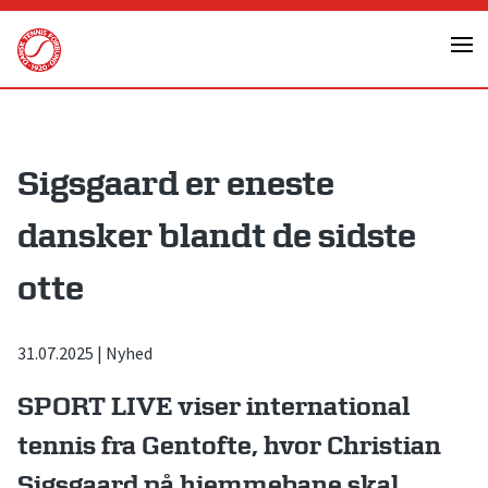
Skip
to
content
Sigsgaard er eneste
dansker blandt de sidste
otte
31.07.2025
|
Nyhed
SPORT LIVE viser international
tennis fra Gentofte, hvor Christian
Sigsgaard på hjemmebane skal