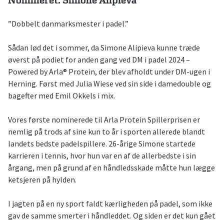
Nomineret: Simone Alipieva
”Dobbelt danmarksmester i padel.”
Sådan lød det i sommer, da Simone Alipieva kunne træde
øverst på podiet for anden gang ved DM i padel 2024 –
Powered by Arla® Protein, der blev afholdt under DM-ugen i
Herning. Først med Julia Wiese ved sin side i damedouble og
bagefter med Emil Okkels i mix.
Vores første nominerede til Arla Protein Spillerprisen er
nemlig på trods af sine kun to år i sporten allerede blandt
landets bedste padelspillere. 26-årige Simone startede
karrieren i tennis, hvor hun var en af de allerbedste i sin
årgang, men på grund af en håndledsskade måtte hun lægge
ketsjeren på hylden.
I jagten på en ny sport faldt kærligheden på padel, som ikke
gav de samme smerter i håndleddet. Og siden er det kun gået