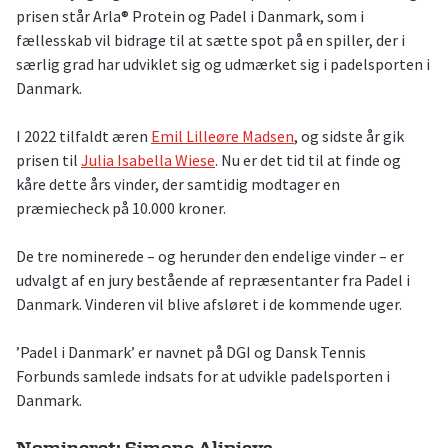
prisen står Arla® Protein og Padel i Danmark, som i
fællesskab vil bidrage til at sætte spot på en spiller, der i
særlig grad har udviklet sig og udmærket sig i padelsporten i
Danmark.
I 2022 tilfaldt æren
Emil Lilleøre Madsen
, og sidste år gik
prisen til
Julia Isabella Wiese
. Nu er det tid til at finde og
kåre dette års vinder, der samtidig modtager en
præmiecheck på 10.000 kroner.
De tre nominerede – og herunder den endelige vinder – er
udvalgt af en jury bestående af repræsentanter fra Padel i
Danmark. Vinderen vil blive afsløret i de kommende uger.
’Padel i Danmark’ er navnet på DGI og Dansk Tennis
Forbunds samlede indsats for at udvikle padelsporten i
Danmark.