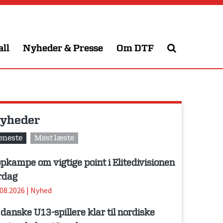
all
Nyheder & Presse
Om DTF
yheder
eneste
Mest læste
pkampe om vigtige point i Elitedivisionen
rdag
.08.2026
|
Nyhed
 danske U13-spillere klar til nordiske