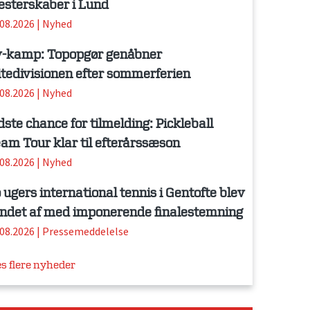
sterskaber i Lund
.08.2026
|
Nyhed
-kamp: Topopgør genåbner
itedivisionen efter sommerferien
.08.2026
|
Nyhed
dste chance for tilmelding: Pickleball
am Tour klar til efterårssæson
.08.2026
|
Nyhed
 ugers international tennis i Gentofte blev
ndet af med imponerende finalestemning
.08.2026
|
Pressemeddelelse
s flere nyheder