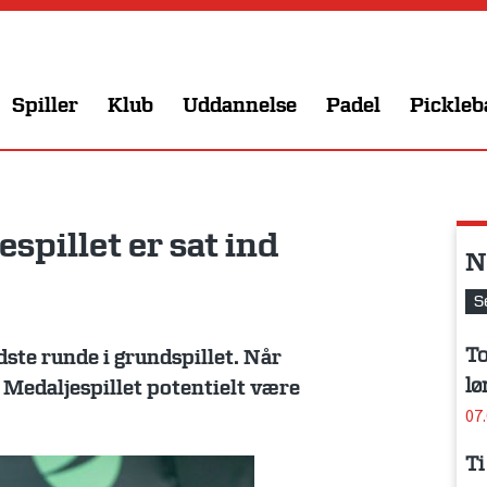
Spiller
Klub
Uddannelse
Padel
Pickleb
pillet er sat ind
N
S
To
idste runde i grundspillet. Når
lø
 Medaljespillet potentielt være
07
Ti