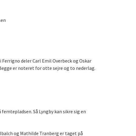
sen
 Ferrigno deler Carl Emil Overbeck og Oskar
egge er noteret for otte sejre og to nederlag.
 femtepladsen. Så Lyngby kan sikre sig en
elbalch og Mathilde Tranberg er taget på