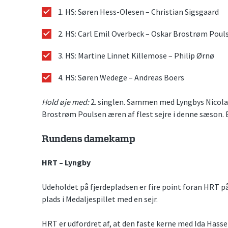
1. HS: Søren Hess-Olesen – Christian Sigsgaard
2. HS: Carl Emil Overbeck – Oskar Brostrøm Poul
3. HS: Martine Linnet Killemose – Philip Ørnø
4. HS: Søren Wedege – Andreas Boers
Hold øje med:
2. singlen. Sammen med Lyngbys Nicolai
Brostrøm Poulsen æren af flest sejre i denne sæson. B
Rundens damekamp
HRT – Lyngby
Udeholdet på fjerdepladsen er fire point foran HRT på
plads i Medaljespillet med en sejr.
HRT er udfordret af, at den faste kerne med Ida Hass