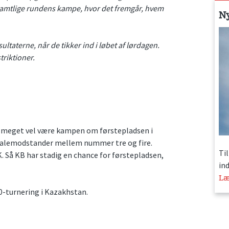
er samtlige rundens kampe, hvor det fremgår, hvem
N
sultaterne, når de tikker ind i løbet af lørdagen.
triktioner.
n meget vel være kampen om førstepladsen i
inalemodstander mellem nummer tre og fire.
Ti
. Så KB har stadig en chance for førstepladsen,
in
Læ
00-turnering i Kazakhstan.