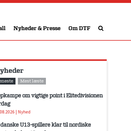
all
Nyheder & Presse
Om DTF
yheder
eneste
Mest læste
pkampe om vigtige point i Elitedivisionen
rdag
.08.2026
|
Nyhed
 danske U13-spillere klar til nordiske