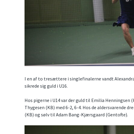
I en af to tresættere i singlefinalerne vandt Alexandr
sikrede sig guld i U16.
Hos pigerne i U14 var der guld til Emilia Henningsen
Thygesen (KB) med 6-2, 6-4. Hos de aldersvarende dren
(KB) og sølv til Adam Bang-Kjærsgaard (Gentofte).