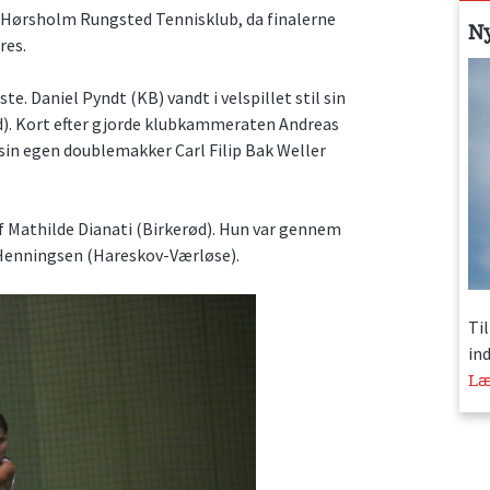
os Hørsholm Rungsted Tennisklub, da finalerne
N
res.
. Daniel Pyndt (KB) vandt i velspillet stil sin
). Kort efter gjorde klubkammeraten Andreas
sin egen doublemakker Carl Filip Bak Weller
af Mathilde Dianati (Birkerød). Hun var gennem
a Henningsen (Hareskov-Værløse).
Ti
in
Læ