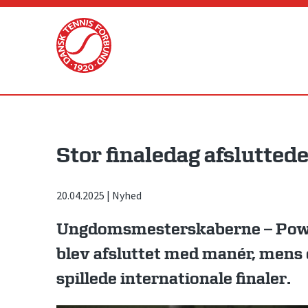
Skip
to
content
Stor finaledag afslutted
20.04.2025
|
Nyhed
Ungdomsmesterskaberne – Powe
blev afsluttet med manér, mens
spillede internationale finaler.