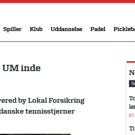
Spiller
Klub
Uddannelse
Padel
Pickleb
e UM inde
N
S
To
red by Lokal Forsikring
lø
 danske tennisstjerner
07
Ti