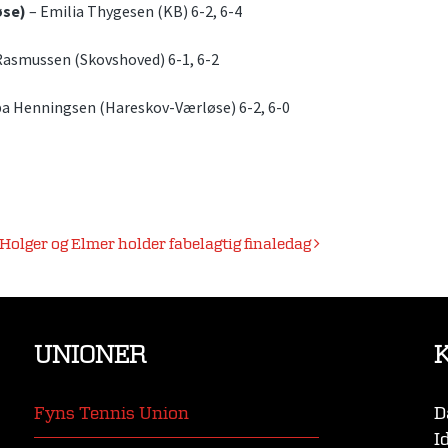
øse)
– Emilia Thygesen (KB) 6-2, 6-4
Rasmussen (Skovshoved) 6-1, 6-2
pa Henningsen (Hareskov-Værløse) 6-2, 6-0
Holger og Elmer holder fabelagtig finaledag
UNIONER
Fyns Tennis Union
D
I