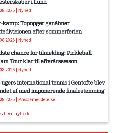
sterskaber i Lund
.08.2026
|
Nyhed
-kamp: Topopgør genåbner
itedivisionen efter sommerferien
.08.2026
|
Nyhed
dste chance for tilmelding: Pickleball
am Tour klar til efterårssæson
.08.2026
|
Nyhed
 ugers international tennis i Gentofte blev
ndet af med imponerende finalestemning
.08.2026
|
Pressemeddelelse
s flere nyheder