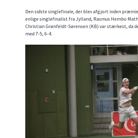
Den sidste singlefinale, der blev afgjort inden præm
enlige singlefinalist fra Jylland, Rasmus Hembo Math
Christian Grønfeldt-Sørensen (KB) var stærkest, da de
med 7-5, 6-4.