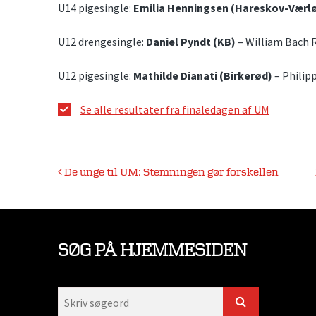
U14 pigesingle:
Emilia Henningsen (Hareskov-Værl
U12 drengesingle:
Daniel Pyndt (KB)
– William Bach 
U12 pigesingle:
Mathilde Dianati (Birkerød)
– Philip
Se alle resultater fra finaledagen af UM
Indlægsnavigation
De unge til UM: Stemningen gør forskellen
SØG PÅ HJEMMESIDEN