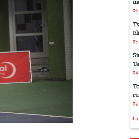
me
06
Tv
El
05
Si
Te
04
To
ru
02
Læ