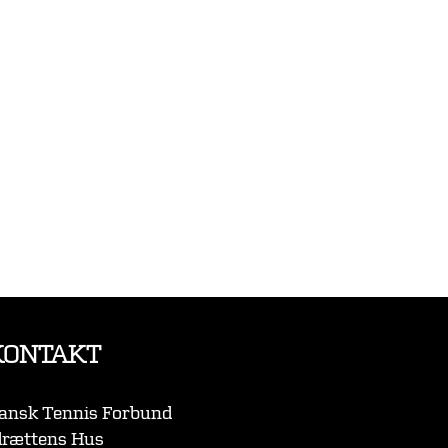
KONTAKT
ansk Tennis Forbund
drættens Hus