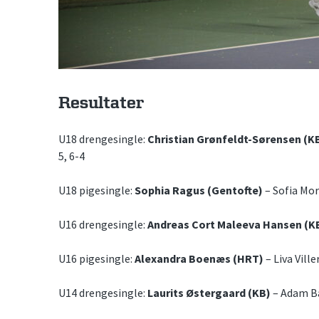
Resultater
U18 drengesingle:
Christian Grønfeldt-Sørensen (K
5, 6-4
U18 pigesingle:
Sophia Ragus (Gentofte)
– Sofia Mor
U16 drengesingle:
Andreas Cort Maleeva Hansen (K
U16 pigesingle:
Alexandra Boenæs (HRT)
– Liva Ville
U14 drengesingle:
Laurits Østergaard (KB)
– Adam Ba