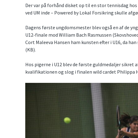
Der var på forhånd disket op til en stor tennisdag h
ved UM inde – Powered by Lokal Forsikring skulle afgø
Dagens første ungdomsmester blev også en af de yngste
U12-finale mod William Bach Rasmussen (Skovshoved
Cort Maleeva Hansen ham kunsten efter i U16, da han 
(KB).
Hos pigerne i U12 blev de første guldmedaljer sikret 
kvalifikationen og slog i finalen wild cardet Philipp