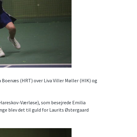
a Boenæs (HRT) over Liva Viller Møller (HIK) og
 (Hareskov-Værløse), som besejrede Emilia
ge blev det til guld for Laurits Østergaard