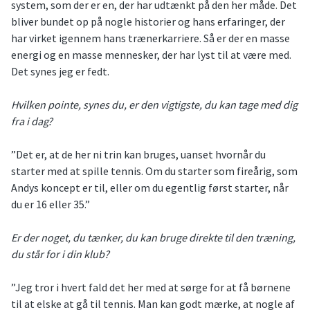
system, som der er en, der har udtænkt på den her måde. Det
bliver bundet op på nogle historier og hans erfaringer, der
har virket igennem hans trænerkarriere. Så er der en masse
energi og en masse mennesker, der har lyst til at være med.
Det synes jeg er fedt.
Hvilken pointe, synes du, er den vigtigste, du kan tage med dig
fra i dag?
”Det er, at de her ni trin kan bruges, uanset hvornår du
starter med at spille tennis. Om du starter som fireårig, som
Andys koncept er til, eller om du egentlig først starter, når
du er 16 eller 35.”
Er der noget, du tænker, du kan bruge direkte til den træning,
du står for i din klub?
”Jeg tror i hvert fald det her med at sørge for at få børnene
til at elske at gå til tennis. Man kan godt mærke, at nogle af