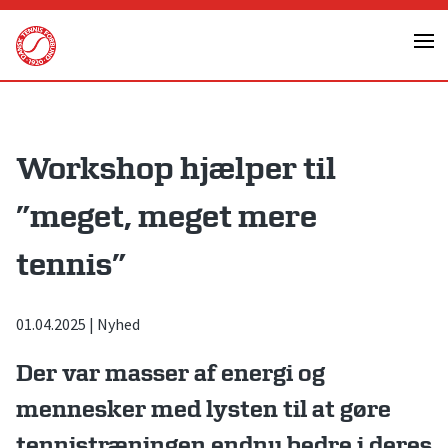
Skip
to
content
Workshop hjælper til
”meget, meget mere
tennis”
01.04.2025
|
Nyhed
Der var masser af energi og
mennesker med lysten til at gøre
tennistræningen endnu bedre i deres