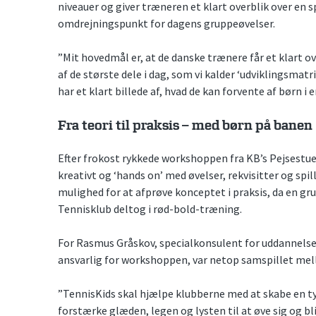
niveauer og giver træneren et klart overblik over en s
omdrejningspunkt for dagens gruppeøvelser.
”Mit hovedmål er, at de danske trænere får et klart o
af de største dele i dag, som vi kalder ‘udviklingsma
har et klart billede af, hvad de kan forvente af børn i 
Fra teori til praksis – med børn på banen
Efter frokost rykkede workshoppen fra KB’s Pejsestue
kreativt og ‘hands on’ med øvelser, rekvisitter og spi
mulighed for at afprøve konceptet i praksis, da en g
Tennisklub deltog i rød-bold-træning.
For Rasmus Gråskov, specialkonsulent for uddannelse
ansvarlig for workshoppen, var netop samspillet mel
”TennisKids skal hjælpe klubberne med at skabe en ty
forstærke glæden, legen og lysten til at øve sig og 