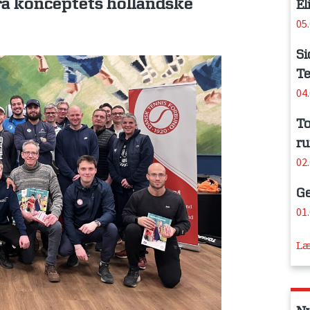
fra konceptets hollandske
El
05
Si
Te
04
To
ru
02
Ge
01
Læ