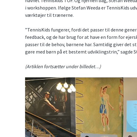
navnet Tenniskids TOF. Og hjernen bag, Stefan Weeda,
i workshoppen. Ifølge Stefan Weeda er TennisKids udv
værktøjer til trænerne.
”TennisKids fungerer, fordi det passer til denne gene
feedback, og de har brug for at have en form for ejer
passer til de behov, børnene har. Samtidig giver det st
gøre med børn på et bestemt udviklingstrin,” sagde 
(Artiklen fortsætter under billedet…)