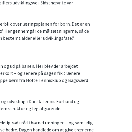
pillers udviklingsvej. Sidstnævnte var
verblik over læringsplanen for børn. Det er en
trix’. Her gennemgår de målsætningerne, så de
en bestemt alder eller udviklingsfase.”
n og ud på banen. Her blev der arbejdet
llerkort – og senere på dagen fik trænere
ruppe børn fra Holte Tennisklub og Bagsværd
 og udvikling i Dansk Tennis Forbund og
lem struktur og leg afgørende.
delig rød tråd i børnetræningen – og samtidig
blive bedre. Dagen handlede om at give trænerne