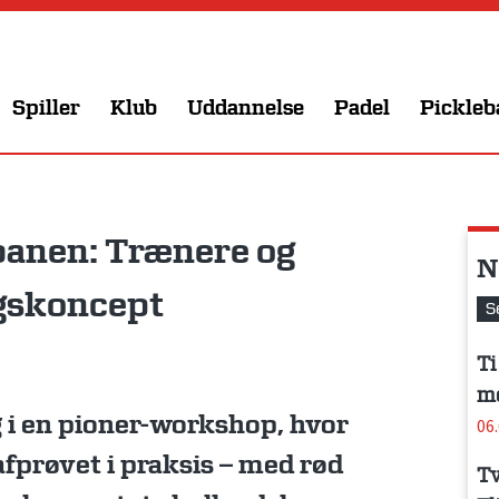
Spiller
Klub
Uddannelse
Padel
Pickleb
banen: Trænere og
N
ngskoncept
S
Ti
me
g i en pioner-workshop, hvor
06
afprøvet i praksis – med rød
Tv