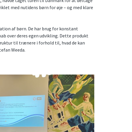
 havde taget turen til Danmark for at deltage
iklet med nutidens børn for øje – og med klare
ration af børn. De har brug for konstant
skab over deres egen udvikling. Dette produkt
ruktur til trænere i forhold til, hvad de kan
Stefan Weeda.