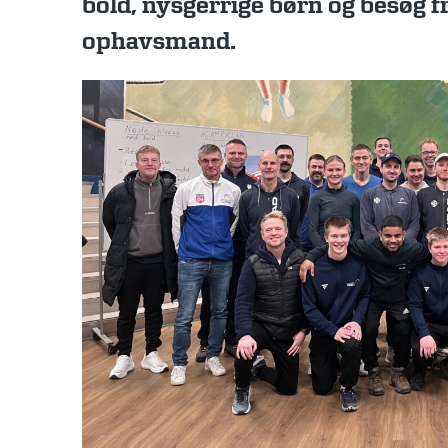
bold, nysgerrige børn og besøg 
ophavsmand.