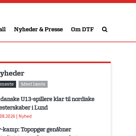
all
Nyheder & Presse
Om DTF
yheder
eneste
Mest læste
 danske U13-spillere klar til nordiske
sterskaber i Lund
.08.2026
|
Nyhed
-kamp: Topopgør genåbner