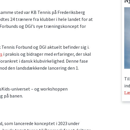
N
samme sted var KB Tennis på Frederiksberg
s 24 trænere fra klubber i hele landet for at
s Forbunds og DGI’s nye træningskoncept for
Tennis Forbund og DGI aktuelt befinder sig i.
ds
i praksis og bidrager med erfaringer, der skal
 forankret i dansk klubvirkelighed. Denne fase
od den landsdækkende lancering den 1.
Ti
in
nisKids-universet – og workshoppen
Læ
ng på banen.
nd, som lancerede konceptet i 2023 under