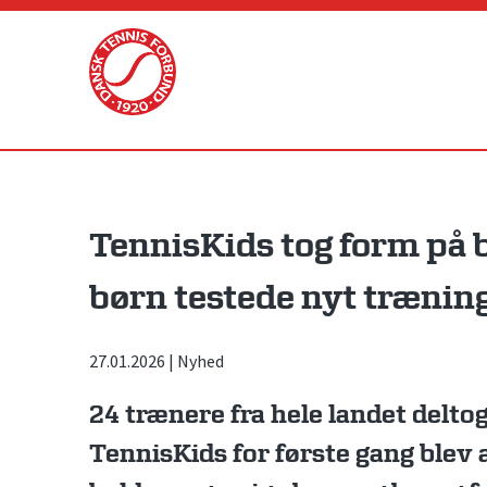
Skip
to
content
TennisKids tog form på 
børn testede nyt træni
27.01.2026
|
Nyhed
24 trænere fra hele landet delto
TennisKids for første gang blev 