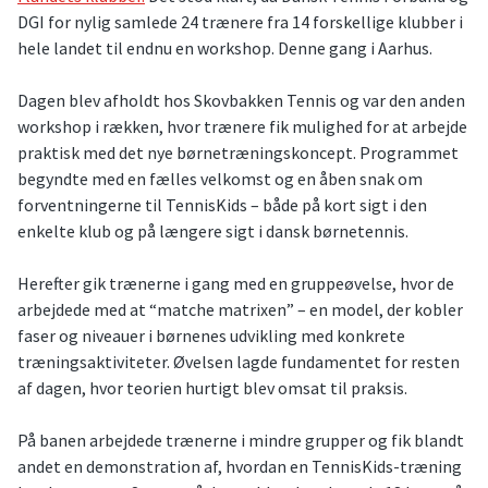
DGI for nylig samlede 24 trænere fra 14 forskellige klubber i
hele landet til endnu en workshop. Denne gang i Aarhus.
Dagen blev afholdt hos Skovbakken Tennis og var den anden
workshop i rækken, hvor trænere fik mulighed for at arbejde
praktisk med det nye børnetræningskoncept. Programmet
begyndte med en fælles velkomst og en åben snak om
forventningerne til TennisKids – både på kort sigt i den
enkelte klub og på længere sigt i dansk børnetennis.
Herefter gik trænerne i gang med en gruppeøvelse, hvor de
arbejdede med at “matche matrixen” – en model, der kobler
faser og niveauer i børnenes udvikling med konkrete
træningsaktiviteter. Øvelsen lagde fundamentet for resten
af dagen, hvor teorien hurtigt blev omsat til praksis.
På banen arbejdede trænerne i mindre grupper og fik blandt
andet en demonstration af, hvordan en TennisKids-træning