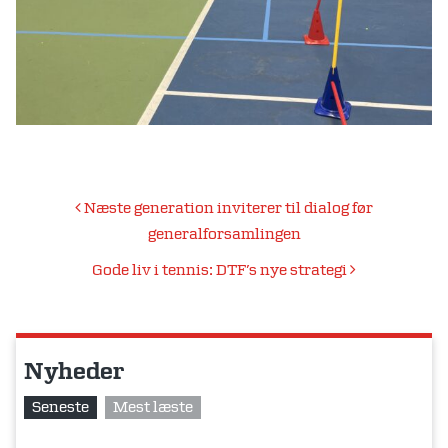
Indlægsnavigation
Næste generation inviterer til dialog før
generalforsamlingen
Gode liv i tennis: DTF’s nye strategi
Nyheder
Seneste
Mest læste