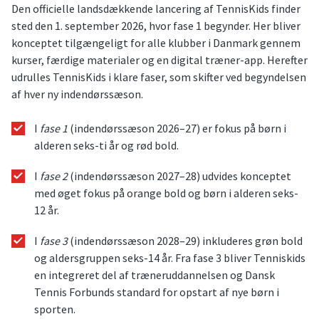
Den officielle landsdækkende lancering af TennisKids finder
sted den 1. september 2026, hvor fase 1 begynder. Her bliver
konceptet tilgængeligt for alle klubber i Danmark gennem
kurser, færdige materialer og en digital træner-app. Herefter
udrulles TennisKids i klare faser, som skifter ved begyndelsen
af hver ny indendørssæson.
I
fase 1
(indendørssæson 2026–27) er fokus på børn i
alderen seks-ti år og rød bold.
I
fase 2
(indendørssæson 2027–28) udvides konceptet
med øget fokus på orange bold og børn i alderen seks-
12 år.
I
fase 3
(indendørssæson 2028–29) inkluderes grøn bold
og aldersgruppen seks-14 år. Fra fase 3 bliver Tenniskids
en integreret del af træneruddannelsen og Dansk
Tennis Forbunds standard for opstart af nye børn i
sporten.