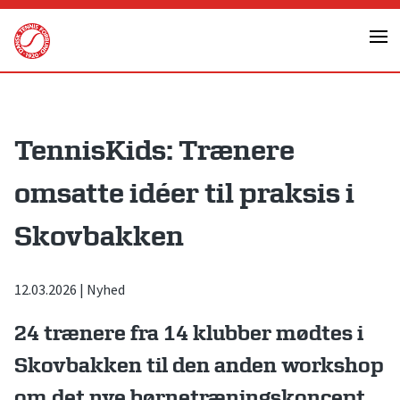
Skip
to
content
TennisKids: Trænere
omsatte idéer til praksis i
Skovbakken
12.03.2026
|
Nyhed
24 trænere fra 14 klubber mødtes i
Skovbakken til den anden workshop
om det nye børnetræningskoncept