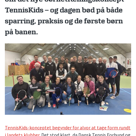
TennisKids – og dagen bød på både
sparring, praksis og de første børn
på banen.
TennisKids-konceptet begynder for alvor at tage form rundt
i landets klubber.
Det stod klart, da Dansk Tennis Forbund og