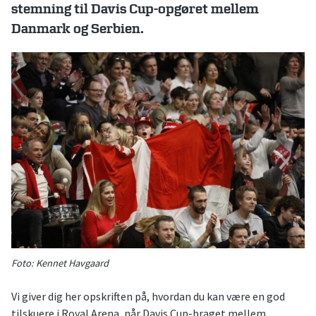
stemning til Davis Cup-opgøret mellem
Danmark og Serbien.
Foto: Kennet Havgaard
Vi giver dig her opskriften på, hvordan du kan være en god
tilskuere i Royal Arena, når Davis Cup-braget mellem