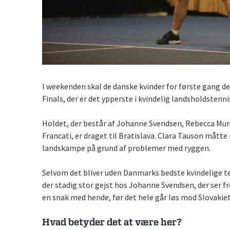
I weekenden skal de danske kvinder for første gang del
Finals, der er det ypperste i kvindelig landsholdstenn
Holdet, der består af Johanne Svendsen, Rebecca Mun
Francati, er draget til Bratislava. Clara Tauson mått
landskampe på grund af problemer med ryggen.
Selvom det bliver uden Danmarks bedste kvindelige te
der stadig stor gejst hos Johanne Svendsen, der ser fr
en snak med hende, før det hele går løs mod Slovakiet
Hvad betyder det at være her?