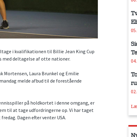
Tv
El
05
Si
tage i kvalifikationen til Billie Jean King Cup
Te
is med deltagelse af otte nationer.
04
k Mortensen, Laura Brunkel og Emilie
To
e mandag melde afbud til de forestående
ru
02
nnisspiller på holdkortet i denne omgang, er
Læ
em til at tage udfordringerne op. Vi har taget
 fredag. Dagen efter venter USA.
N