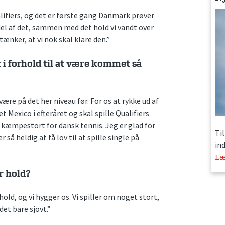
alifiers, og det er første gang Danmark prøver
 del af det, sammen med det hold vi vandt over
ænker, at vi nok skal klare den.”
 i forhold til at være kommet så
e på det her niveau før. For os at rykke ud af
ået Mexico i efteråret og skal spille Qualifiers
r kæmpestort for dansk tennis. Jeg er glad for
Ti
 så heldig at få lov til at spille single på
in
Læ
r hold?
ld, og vi hygger os. Vi spiller om noget stort,
det bare sjovt.”