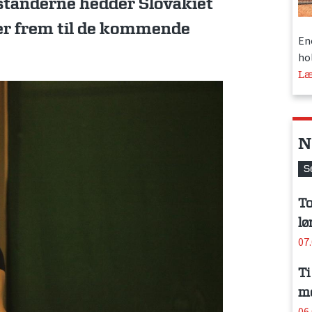
dstanderne hedder Slovakiet
er frem til de kommende
En
hol
Læ
N
S
To
lø
07
Ti
me
06