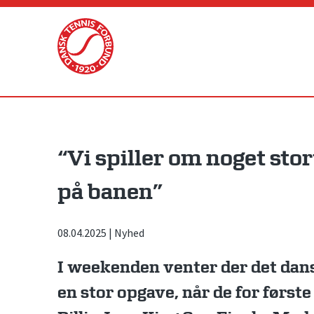
Skip
to
content
“Vi spiller om noget stort
på banen”
08.04.2025
|
Nyhed
I weekenden venter der det dans
en stor opgave, når de for første