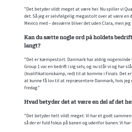
”Det betyder vildt meget at være her. Nu spiller vi Qu
det. Så jeg er selvfølgelig megastolt over at være en
Mexico med – desværre bliver det uden Clara, men jeg t
Kan du sætte nogle ord på holdets bedrift
langt?
”Det er kæmpestort. Danmark har aldrig nogensinde vær
Group 1 var en bedrift i sig selv, og nu står vi og har sl
(kvalifikationskamp, red) til at komme i Finals. Det e
at kunne få lov til at repræsentere Danmark, hvis jeg er
fredag.”
Hvad betyder det at være en del af det he
”Det betyder helt vildt meget. Vi har et godt sammenho
så der er fuld fokus på banen og udenfor banen. Vi har 