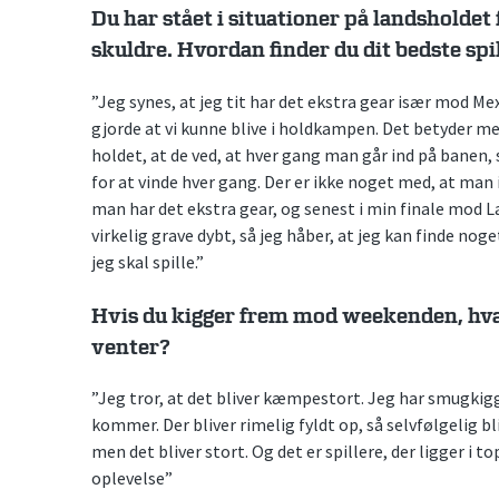
Du har stået i situationer på landsholdet 
skuldre. Hvordan finder du dit bedste spi
”Jeg synes, at jeg tit har det ekstra gear især mod Me
gjorde at vi kunne blive i holdkampen. Det betyder 
holdet, at de ved, at hver gang man går ind på banen,
for at vinde hver gang. Der er ikke noget med, at man i
man har det ekstra gear, og senest i min finale mod Lau
virkelig grave dybt, så jeg håber, at jeg kan finde no
jeg skal spille.”
Hvis du kigger frem mod weekenden, hvad 
venter?
”Jeg tror, at det bliver kæmpestort. Jeg har smugkigg
kommer. Der bliver rimelig fyldt op, så selvfølgelig bl
men det bliver stort. Og det er spillere, der ligger i to
oplevelse”