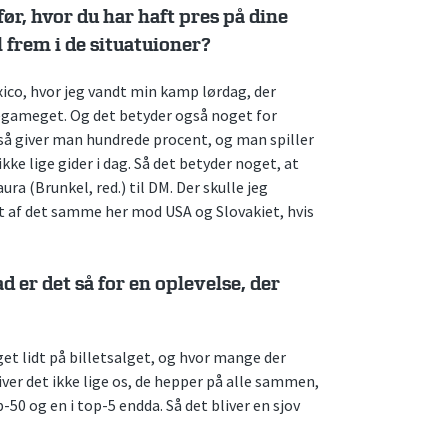
før, hvor du har haft pres på dine
l frem i de situatuioner?
xico, hvor jeg vandt min kamp lørdag, der
megameget. Og det betyder også noget for
 så giver man hundrede procent, og man spiller
kke lige gider i dag. Så det betyder noget, at
ra (Brunkel, red.) til DM. Der skulle jeg
get af det samme her mod USA og Slovakiet, hvis
er det så for en oplevelse, der
et lidt på billetsalget, og hvor mange der
iver det ikke lige os, de hepper på alle sammen,
p-50 og en i top-5 endda. Så det bliver en sjov