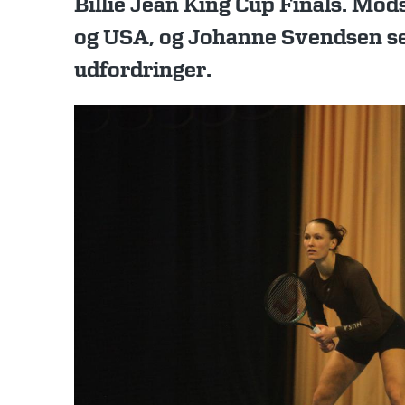
Billie Jean King Cup Finals. Mo
og USA, og Johanne Svendsen s
udfordringer.