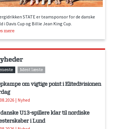
ergidrikken STATE er teamsponsor for de danske
d i Davis Cup og Billie Jean King Cup.
s mere
yheder
eneste
Mest læste
pkampe om vigtige point i Elitedivisionen
rdag
.08.2026
|
Nyhed
 danske U13-spillere klar til nordiske
sterskaber i Lund
.08.2026
|
Nyhed