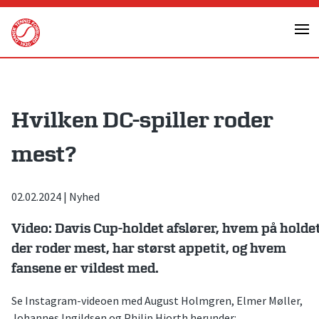
Skip
to
content
Hvilken DC-spiller roder
mest?
02.02.2024
|
Nyhed
Video: Davis Cup-holdet afslører, hvem på holde
der roder mest, har størst appetit, og hvem
fansene er vildest med.
Se Instagram-videoen med August Holmgren, Elmer Møller,
Johannes Ingildsen og Philip Hjorth herunder: