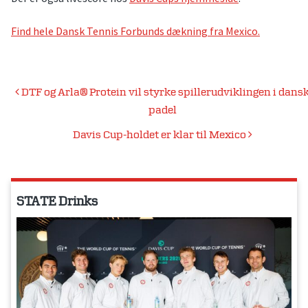
Find hele Dansk Tennis Forbunds dækning fra Mexico.
Indlægsnavigation
DTF og Arla® Protein vil styrke spillerudviklingen i dans
padel
Davis Cup-holdet er klar til Mexico
STATE Drinks