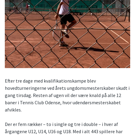
Efter tre dage med kvalifikationskampe blev
hovedturneringerne ved årets ungdomsmesterskaber skudt i
gang tirsdag. Resten af ugen vil der være knald på alle 12
baner i Tennis Club Odense, hvor udendørsmesterskabet
afvikles.
Der er fem rækker – to i single og tre i double – i hver af
årgangene U12, U14, U16 og U18. Med i alt 443 spillere har