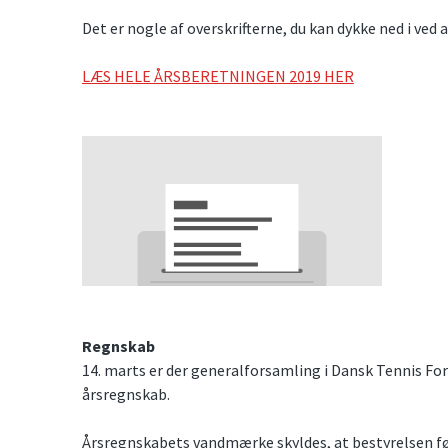
Det er nogle af overskrifterne, du kan dykke ned i ved
LÆS HELE ÅRSBERETNINGEN 2019 HER
Regnskab
14. marts er der generalforsamling i Dansk Tennis For
årsregnskab.
Årsregnskabets vandmærke skyldes, at bestyrelsen fø