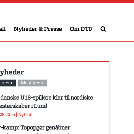
all
Nyheder & Presse
Om DTF
yheder
eneste
Mest læste
 danske U13-spillere klar til nordiske
sterskaber i Lund
.08.2026
|
Nyhed
-kamp: Topopgør genåbner