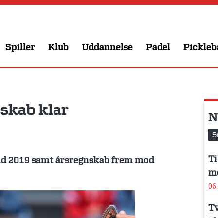
Spiller
Klub
Uddannelse
Padel
Pickleb
skab klar
N
S
Ti
nd 2019 samt årsregnskab frem mod
me
06
Tv