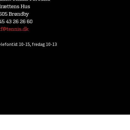
drættens Hus
605 Brøndby
45 43 26 26 60
tf@tennis.dk
elefontid:
10-15, fredag 10-13