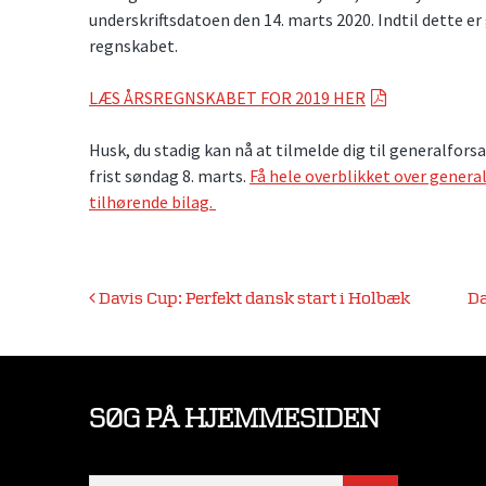
underskriftsdatoen den 14. marts 2020. Indtil dette er
regnskabet.
LÆS ÅRSREGNSKABET FOR 2019 HER
Husk, du stadig kan nå at tilmelde dig til generalfor
frist søndag 8. marts.
Få hele overblikket over gener
tilhørende bilag.
Indlægsnavigation
Davis Cup: Perfekt dansk start i Holbæk
Da
SØG PÅ HJEMMESIDEN