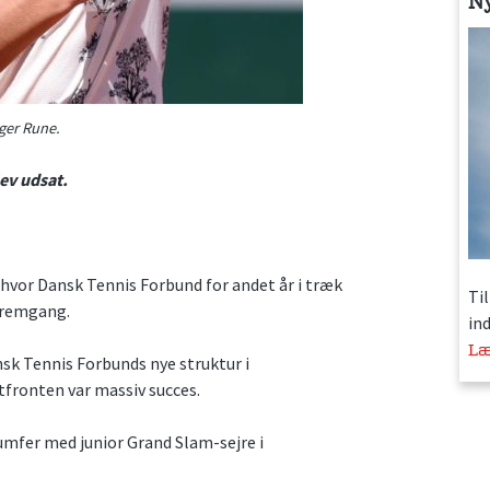
N
lger Rune.
ev udsat.
hvor Dansk Tennis Forbund for andet år i træk
Ti
fremgang.
in
Læ
nsk Tennis Forbunds nye struktur i
fronten var massiv succes.
umfer med junior Grand Slam-sejre i