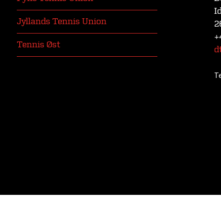
I
Jyllands Tennis Union
2
+
Tennis Øst
d
T