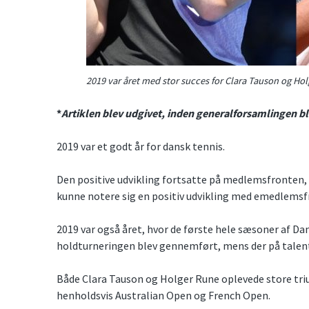
2019 var året med stor succes for Clara Tauson og Ho
*
Artiklen blev udgivet, inden generalforsamlingen bl
2019 var et godt år for dansk tennis.
Den positive udvikling fortsatte på medlemsfronten, 
kunne notere sig en positiv udvikling med emedlems
2019 var også året, hvor de første hele sæsoner af Da
holdturneringen blev gennemført, mens der på talent
Både Clara Tauson og Holger Rune oplevede store tri
henholdsvis Australian Open og French Open.