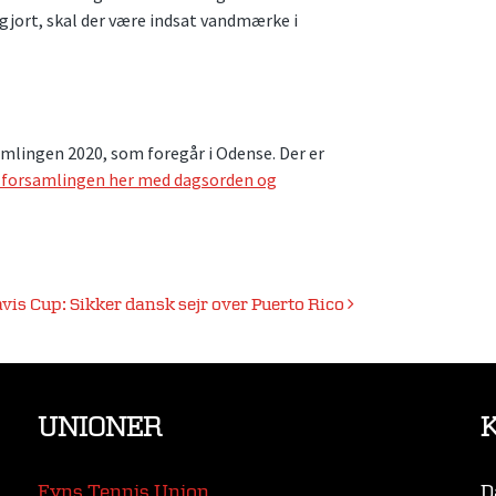
 gjort, skal der være indsat vandmærke i
samlingen 2020, som foregår i Odense. Der er
alforsamlingen her med dagsorden og
vis Cup: Sikker dansk sejr over Puerto Rico
UNIONER
Fyns Tennis Union
D