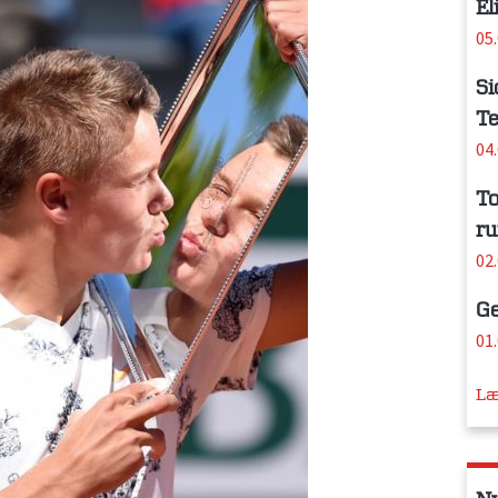
El
05
Si
Te
04
To
ru
02
Ge
01
Læ