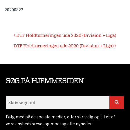
20200822
Indlægsnavigation
DTF Holdturneringen ude 2020 (Division + Liga)
DTF Holdturneringen ude 2020 (Division + Liga)
SØG PÅ HJEMMESIDEN
Følg med på de sociale medier, eller skriv dig op til et af
vores nyhedsbreve, og modtag alle nyheder.