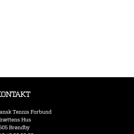
KONTAKT
ansk Tennis Forbund
drættens Hus
605 Brøndby