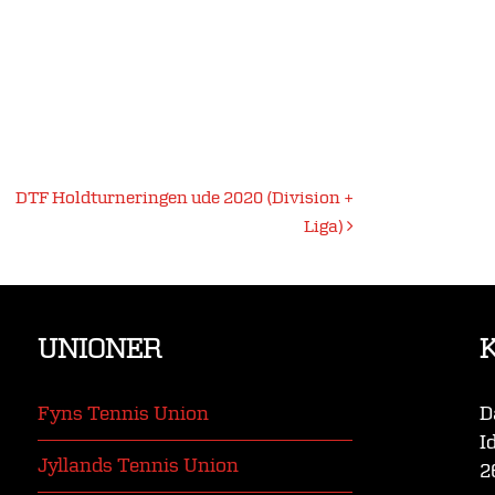
DTF Holdturneringen ude 2020 (Division +
Liga)
UNIONER
Fyns Tennis Union
D
I
Jyllands Tennis Union
2