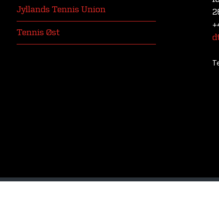
Jyllands Tennis Union
2
+
Tennis Øst
d
T