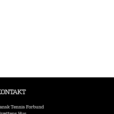
KONTAKT
ansk Tennis Forbund
drættens Hus