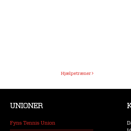
Hjælpetræner
UNIONER
Fyns Tennis Union
D
I