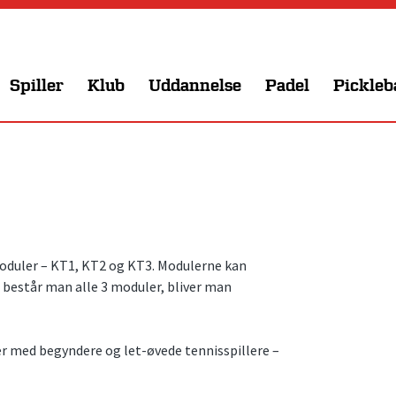
Spiller
Klub
Uddannelse
Padel
Pickleb
duler – KT1, KT2 og KT3. Modulerne kan
består man alle 3 moduler, bliver man
er med begyndere og let-øvede tennisspillere –