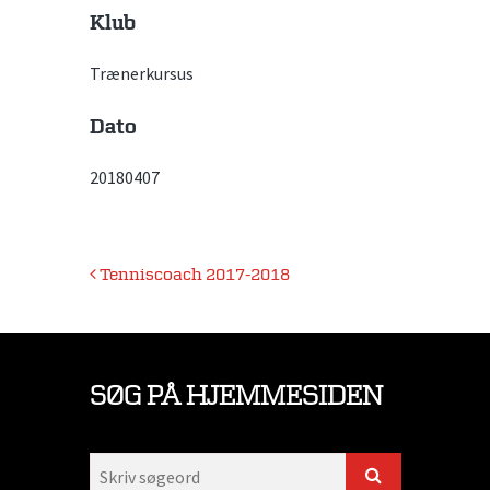
Klub
Trænerkursus
Dato
20180407
Indlægsnavigation
Tenniscoach 2017-2018
SØG PÅ HJEMMESIDEN