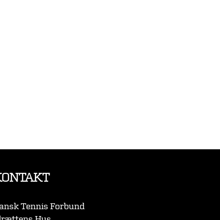
KONTAKT
ansk Tennis Forbund
drættens Hus