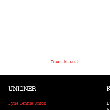
Trænerkursus
UNIONER
Fyns Tennis Union
D
I