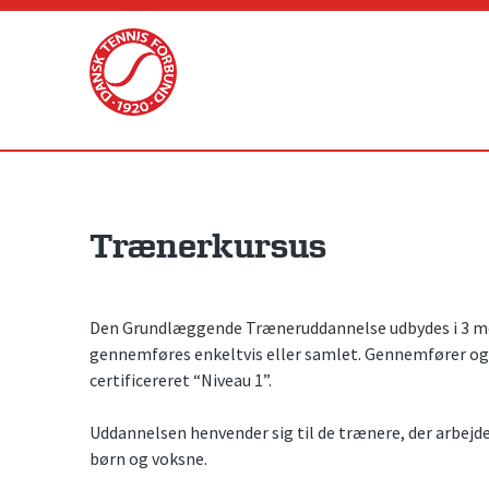
Skip
to
content
Trænerkursus
Den Grundlæggende Træneruddannelse udbydes i 3 mo
gennemføres enkeltvis eller samlet. Gennemfører og 
certificereret “Niveau 1”.
Uddannelsen henvender sig til de trænere, der arbejd
børn og voksne.