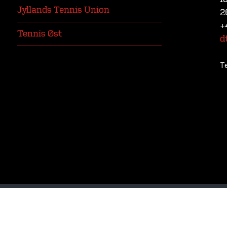
Jyllands Tennis Union
2
+
Tennis Øst
d
T